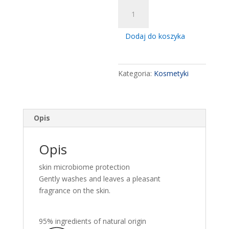
ilość
Ziaja
Shower
Dodaj do koszyka
Gel
Moon
Pitahaya
Kategoria:
Kosmetyki
500
ml
Opis
Opis
skin microbiome protection
Gently washes and leaves a pleasant
fragrance on the skin.
95% ingredients of natural origin