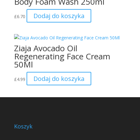
Body Foam Wash 250ml
Dodaj do koszyka
£
6.70
Ziaja Avocado Oil
Regenerating Face Cream
50Ml
Dodaj do koszyka
£
4.99
Koszyk