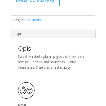
Dodaj do koszyka
Mirabelle
Lip
Gloss
12ml
Kategoria:
Kosmetyki
Opis
Opis
Sweet Mirabelle plum lip gloss of thick, rich
texture. Softens and nourishes. Subtly
illuminates. Smells and tastes juicy.
FOR