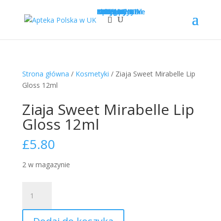
Sklep
Opcje wysyłki
Kategorie
LEKI
SUPLEMENTY
KOSMETYKI
PROMOCJE
Krótka data
Zadaj pytanie
Nowości!
0
£
0.00
Strona główna
/
Kosmetyki
/ Ziaja Sweet Mirabelle Lip
Gloss 12ml
Ziaja Sweet Mirabelle Lip
Gloss 12ml
£
5.80
2 w magazynie
ilość
Ziaja
Sweet