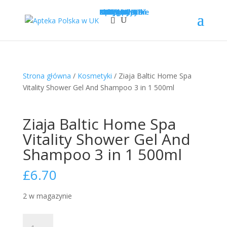
Sklep
Opcje wysyłki
Kategorie
LEKI
SUPLEMENTY
KOSMETYKI
PROMOCJE
Krótka data
Zadaj pytanie
Nowości!
0
£
0.00
Strona główna
/
Kosmetyki
/ Ziaja Baltic Home Spa
Vitality Shower Gel And Shampoo 3 in 1 500ml
Ziaja Baltic Home Spa
Vitality Shower Gel And
Shampoo 3 in 1 500ml
£
6.70
2 w magazynie
ilość