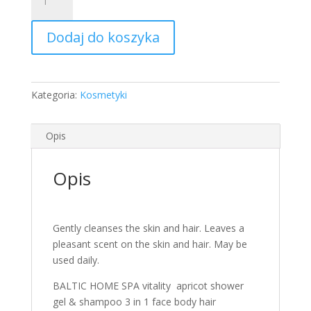
Ziaja
Baltic
Dodaj do koszyka
Home
Spa
Vitality
Shower
Kategoria:
Kosmetyki
Gel
And
Shampoo
Opis
3
in
Opis
1
500ml
Gently cleanses the skin and hair. Leaves a
pleasant scent on the skin and hair. May be
used daily.
BALTIC HOME SPA vitality apricot shower
gel & shampoo 3 in 1 face body hair