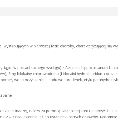
 występujących w pierwszej fazie choroby, charakteryzującej się 
yciągu (w postaci suchego wyciągu) z Aesculus hippocastanum L., co
 v/v), 5mg lidokainy chlorowodorku (Lidocaini hydrochloridum) oraz su
arbomer, woda oczyszczona, sodu wodorotlenek, etylu parahydroksy
zapalne.
 nie zaleci inaczej, należy za pomocą załączonej kaniuli nałożyć żel n
m), 2 – 3 razy dziennie, aż do ustąpienia ostrych objawów. Następni