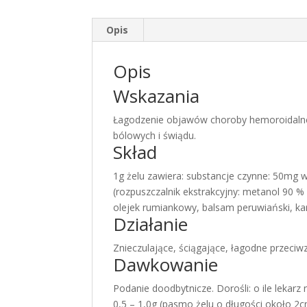
Opis
Opis
Wskazania
Łagodzenie objawów choroby hemoroidalnej
bólowych i świądu.
Skład
1g żelu zawiera: substancje czynne: 50mg w
(rozpuszczalnik ekstrakcyjny: metanol 90 %
olejek rumiankowy, balsam peruwiański, k
Działanie
Znieczulające, ściągające, łagodne przeciw
Dawkowanie
Podanie doodbytnicze. Dorośli: o ile lekarz
0,5 – 1,0g (pasmo żelu o długości około 2c