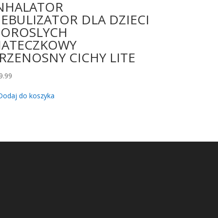
NHALATOR
EBULIZATOR DLA DZIECI
OROSLYCH
IATECZKOWY
RZENOSNY CICHY LITE
9.99
Dodaj do koszyka