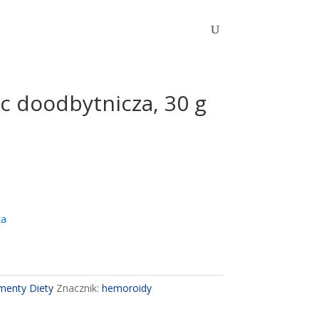
c doodbytnicza, 30 g
ka
menty Diety
Znacznik:
hemoroidy