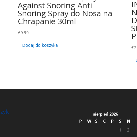
I
Against Snoring Anti
N
Snoring Spray do Nosa na
D
Chrapanie 30ml
S
£
9.99
P
Dodaj do koszyka
£
2
zyk
sierpień 2026
P
W
Ś
C
P
S
N
1
2