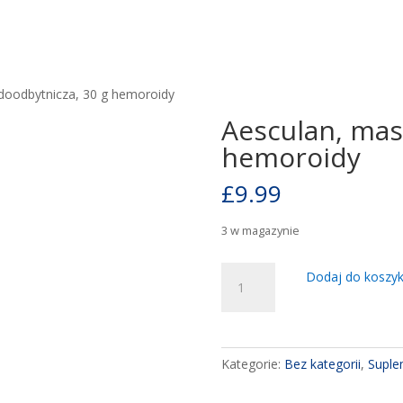
doodbytnicza, 30 g hemoroidy
Aesculan, mas
hemoroidy
£
9.99
3 w magazynie
ilość
Dodaj do koszy
Aesculan,
masc
doodbytnicza,
30
Kategorie:
Bez kategorii
,
Suple
g
hemoroidy