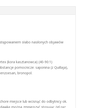
występowaniem słabo nasilonych objawów
rtex (kora kasztanowca) (40-90:1)
bstancje pomocnicze: saponina (z Quillaja),
benzoesan, bronopol.
a chore miejsce lub wcisnąć do odbytnicy ok.
e dawkę można zmniejszyć stosując żel raz