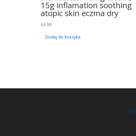
15g inflamation soothing
atopic skin eczma dry
£
6.99
Dodaj do koszyka
Kos