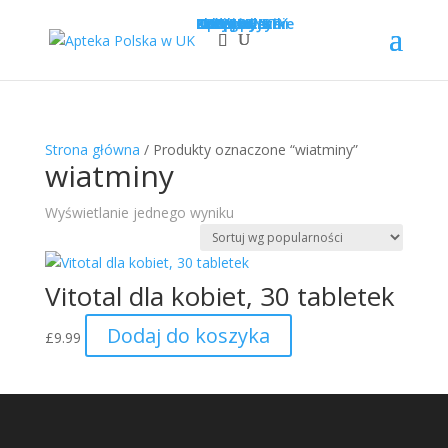
Sklep
Opcje wysyłki
Kategorie
LEKI
SUPLEMENTY
KOSMETYKI
PROMOCJE
Krótka data
Zadaj pytanie
Nowości!
0
£
0.00
Strona główna
/ Produkty oznaczone “wiatminy”
wiatminy
Wyświetlanie jednego wyniku
Vitotal dla kobiet, 30 tabletek
Dodaj do koszyka
£
9.99