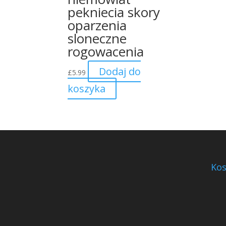
pekniecia skory
oparzenia
sloneczne
rogowacenia
Dodaj do
£
5.99
koszyka
Kos