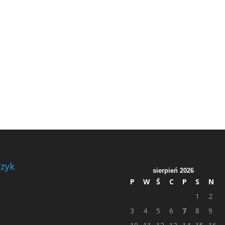
zyk
sierpień 2026
P
W
Ś
C
P
S
N
1
2
3
4
5
6
7
8
9