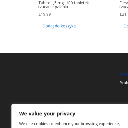
Tabex 1,5 mg, 100 tabletek
Desm
rzucanie palenia
rzuc
£
19.99
£
21.
Dodaj do koszyka
Do
Kos
Brak
We value your privacy
We use cookies to enhance your browsing experience,