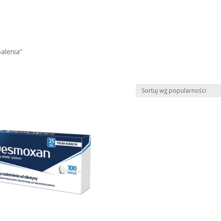
alenia”
e