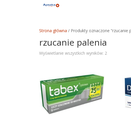
Strona główna
/ Produkty oznaczone “rzucanie p
rzucanie palenia
Posortowan
Wyświetlanie wszystkich wyników: 2
według
średniej
oceny