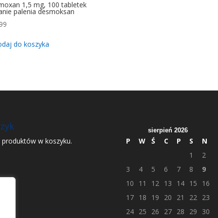
oxan 1,5 mg, 100 tabletek
anie palenia desmoksan
99
daj do koszyka
zyk
sierpień 2026
 produktów w koszyku.
P
W
Ś
C
P
S
N
1
2
3
4
5
6
7
8
9
10
11
12
13
14
15
16
17
18
19
20
21
22
23
24
25
26
27
28
29
30