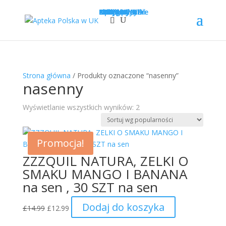
Sklep
Opcje wysyłki
Kategorie
LEKI
SUPLEMENTY
KOSMETYKI
PROMOCJE
Krótka data
Zadaj pytanie
Nowości!
0
£
0.00
Strona główna
/ Produkty oznaczone “nasenny”
nasenny
Posortowane
Wyświetlanie wszystkich wyników: 2
według
średniej
Promocja!
oceny
ZZZQUIL NATURA, ZELKI O
SMAKU MANGO I BANANA
na sen , 30 SZT na sen
Pierwotna
Aktualna
Dodaj do koszyka
£
14.99
£
12.99
cena
cena