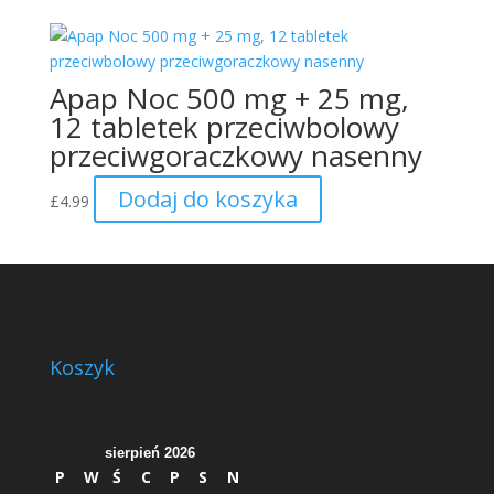
wynosiła:
wynosi:
£14.99.
£12.99.
Apap Noc 500 mg + 25 mg,
12 tabletek przeciwbolowy
przeciwgoraczkowy nasenny
Dodaj do koszyka
£
4.99
Koszyk
sierpień 2026
P
W
Ś
C
P
S
N