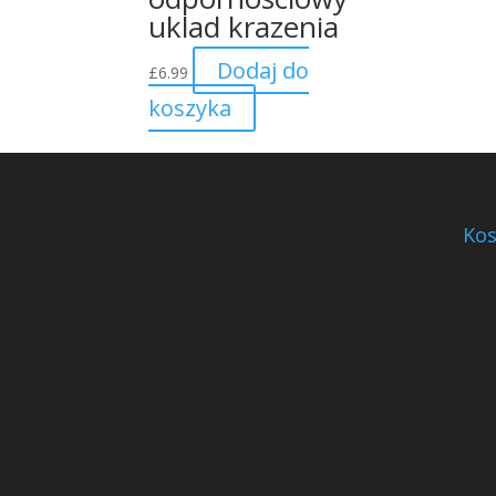
uklad krazenia
Dodaj do
£
6.99
koszyka
Kos