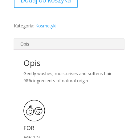
Dodaj do koszyka
Care
Shampoo
200ml
Kategoria:
Kosmetyki
Opis
Opis
Gently washes, moisturises and softens hair.
98% ingredients of natural origin
FOR
age: 12+