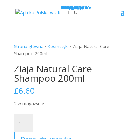
Sklep
Opcje wysyłki
Kategorie
LEKI
SUPLEMENTY
KOSMETYKI
PROMOCJE
Krótka data
Zadaj pytanie
Nowości!
0
£
0.00
Strona główna
/
Kosmetyki
/ Ziaja Natural Care
Shampoo 200ml
Ziaja Natural Care
Shampoo 200ml
£
6.60
2 w magazynie
ilość
Ziaja
Natural