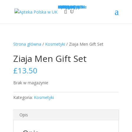
Sklep
Opcje wysyłki
Kategorie
LEKI
SUPLEMENTY
KOSMETYKI
PROMOCJE
Krótka data
Zadaj pytanie
Nowości!
0
£
0.00
Strona główna
/
Kosmetyki
/ Ziaja Men Gift Set
Ziaja Men Gift Set
£
13.50
Brak w magazynie
Kategoria:
Kosmetyki
Opis