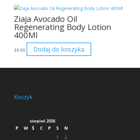
Ziaja Avocado Oil
Regenerating Body Lotion
400Ml
Dodaj do koszyka
£
6.60
Koszyk
sierpień 2026
P
W
Ś
C
P
S
N
1
2