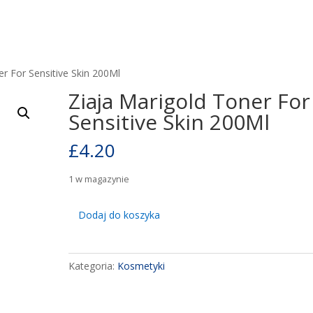
er For Sensitive Skin 200Ml
Ziaja Marigold Toner For
Sensitive Skin 200Ml
£
4.20
1 w magazynie
ilość
Dodaj do koszyka
Ziaja
Marigold
Toner
Kategoria:
Kosmetyki
For
Sensitive
Skin