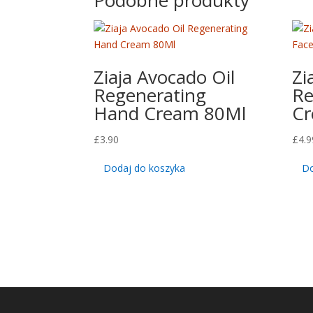
Podobne produkty
Ziaja Avocado Oil
Zi
Regenerating
Re
Hand Cream 80Ml
Cr
£
3.90
£
4.9
Dodaj do koszyka
Do