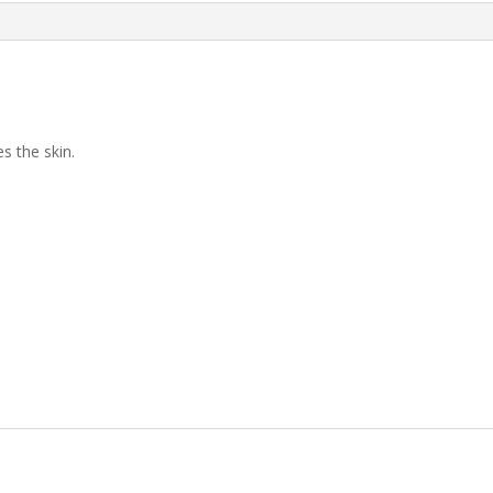
200Ml
.
s the skin.