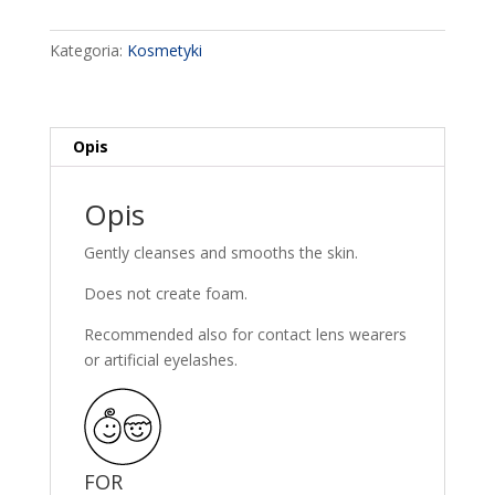
Milk
Milky
Kategoria:
Kosmetyki
Face
Wash
200Ml
Opis
Opis
Gently cleanses and smooths the skin.
Does not create foam.
Recommended also for contact lens wearers
or artificial eyelashes.
FOR