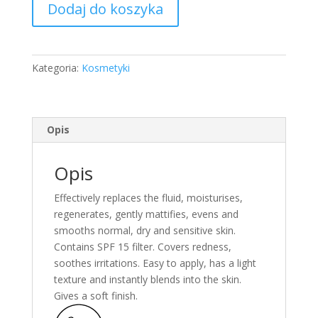
Dodaj do koszyka
Ziaja
Bb
Cream
For
Kategoria:
Kosmetyki
Oily
&
Combination
Skin
Opis
-
Natural
Opis
Tone
50
Effectively replaces the fluid, moisturises,
Ml
regenerates, gently mattifies, evens and
smooths normal, dry and sensitive skin.
Contains SPF 15 filter. Covers redness,
soothes irritations. Easy to apply, has a light
texture and instantly blends into the skin.
Gives a soft finish.