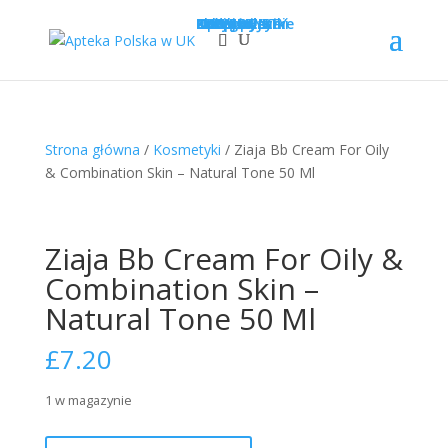
Sklep
Opcje wysyłki
Kategorie
LEKI
SUPLEMENTY
KOSMETYKI
PROMOCJE
Krótka data
Zadaj pytanie
Nowości!
0
£
0.00
Strona główna
/
Kosmetyki
/ Ziaja Bb Cream For Oily
& Combination Skin – Natural Tone 50 Ml
Ziaja Bb Cream For Oily &
Combination Skin –
Natural Tone 50 Ml
£
7.20
1 w magazynie
ilość