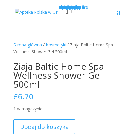
Sklep
Opcje wysyłki
Kategorie
LEKI
SUPLEMENTY
KOSMETYKI
PROMOCJE
Krótka data
Zadaj pytanie
Nowości!
0
£
0.00
Strona główna
/
Kosmetyki
/ Ziaja Baltic Home Spa
Wellness Shower Gel 500ml
Ziaja Baltic Home Spa
Wellness Shower Gel
500ml
£
6.70
1 w magazynie
ilość
Dodaj do koszyka
Ziaja