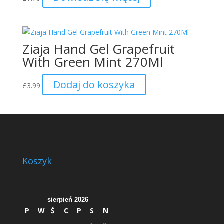
Ziaja Hand Gel Grapefruit
With Green Mint 270Ml
Dodaj do koszyka
£
3.99
Koszyk
sierpień 2026
P
W
Ś
C
P
S
N