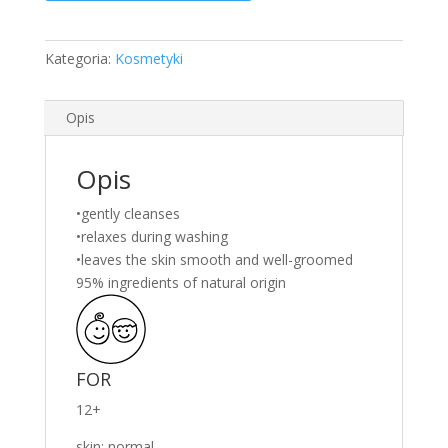
Baltic
Home
Spa
Kategoria:
Kosmetyki
Wellness
Shower
Opis
Gel
500ml
Opis
•gently cleanses
•relaxes during washing
•leaves the skin smooth and well-groomed
95% ingredients of natural origin
FOR
12+
skin: normal