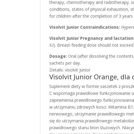
therapy, chemotherapy and radiotherapy, sur
conditions, states of physical exhaustion, s
for children after the completion of 3 years
Visolvit Junior Contraindications:
Hyperse
Visolvit Junior Pregnancy and lactation
IU). Breast-feeding dose should not exceed 
Dosage:
Oral (after dissolving the contents
sachets per day.
Details: visolvit junior
Visolvit Junior Orange, dla 
Suplement diety w formie saszetek z pros
C wspomaga prawidłowe funkcjonowanie ukł
zapewnienia prawidłowego funkcjonowania 
w utrzymaniu zdrowych kosci. Witamina B1
nerwowego, utrzymanie prawidłowego meta
się do utrzymania prawidłowego metaboli
prawidłowego stanu błon śluzowych. Niacy