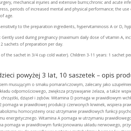
gery, mechanical injuries and extensive burns;chronic and acute infect
tress, periods of increased mental and physical performance; the use 
 of age.
nsitivity to the preparation ingredients, hypervitaminosis A or D, 
:
Gently used during pregnancy (maximum daily dose of vitamin A, incl
2 sachets of preparation per day.
 of the sachet in 3/4 cup cold water). Children 3-11 years: 1 sachet p
dzieci powyżej 3 lat, 10 saszetek – opis pro
zkiem musującym o smaku pomarańczowym, zalecany jako uzupełnieni
adu odpornościowego, zwiększa przyswajanie żelaza, a także wspie
chrząstki, dziąseł i zębów. Witamina D pomaga w prawidłowym wchła
2 pomaga w prawidłowej produkcji czerwonych krwinek, wspiera pra
bolizmu homocysteiny oraz utrzymanie prawidłowych funkcji psycho
zmu energetycznego. Witamina A pomaga w utrzymaniu prawidłowego 
na pomaga w prawidłowym funkcjonowaniu układu nerwowego, przycz