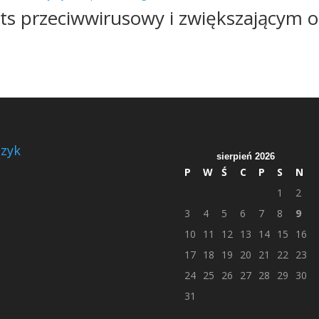
ts przeciwwirusowy i zwiększającym 
zyk
sierpień 2026
P
W
Ś
C
P
S
N
1
2
3
4
5
6
7
8
9
10
11
12
13
14
15
16
17
18
19
20
21
22
23
24
25
26
27
28
29
30
31