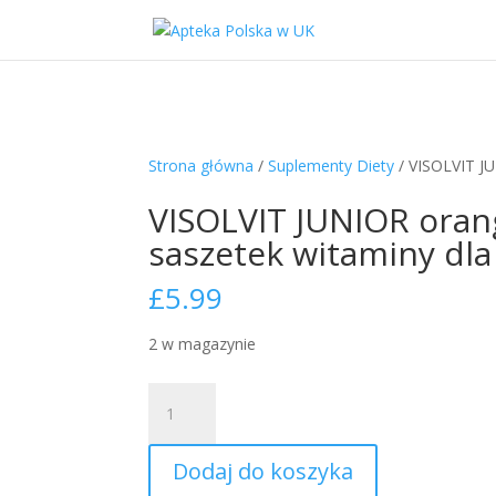
Strona główna
/
Suplementy Diety
/ VISOLVIT JUN
VISOLVIT JUNIOR orange
saszetek witaminy dla 
£
5.99
2 w magazynie
ilość
VISOLVIT
JUNIOR
Dodaj do koszyka
orange