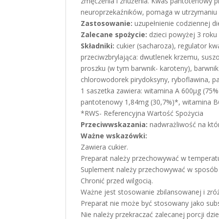
zmęczenia i znużenia. Kwas pantotenowy pr
neuroprzekaźników, pomaga w utrzymaniu
Zastosowanie:
uzupełnienie codziennej di
Zalecane spożycie:
dzieci powyżej 3 roku 
Składniki:
cukier (sacharoza), regulator 
przeciwzbrylająca: dwutlenek krzemu, su
proszku (w tym barwnik- karoteny), barwni
chlorowodorek pirydoksyny, ryboflawina, pa
1 saszetka zawiera: witamina A 600µg (75%
pantotenowy 1,84mg (30,7%)*, witamina B
*RWS- Referencyjna Wartość Spożycia
Przeciwwskazania:
nadwrażliwość na któr
Ważne wskazówki:
Zawiera cukier.
Preparat należy przechowywać w temperatur
Suplement należy przechowywać w sposób n
Chronić przed wilgocią.
Ważne jest stosowanie zbilansowanej i zró
Preparat nie może być stosowany jako subs
Nie należy przekraczać zalecanej porcji dzie