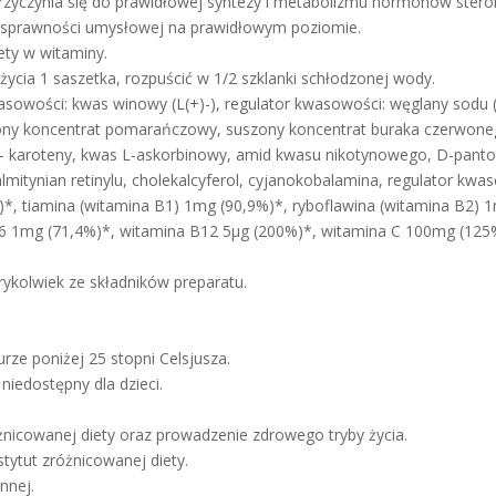
zyczynia się do prawidłowej syntezy i metabolizmu hormonów steroi
 sprawności umysłowej na prawidłowym poziomie.
ety w witaminy.
życia 1 saszetka, rozpuścić w 1/2 szklanki schłodzonej wody.
kwasowości: kwas winowy (L(+)-), regulator kwasowości: węglany sod
szony koncentrat pomarańczowy, suszony koncentrat buraka czerwo
k- karoteny, kwas L-askorbinowy, amid kwasu nikotynowego, D-panto
lmitynian retinylu, cholekalcyferol, cyjanokobalamina, regulator kwa
)*, tiamina (witamina B1) 1mg (90,9%)*, ryboflawina (witamina B2) 
6 1mg (71,4%)*, witamina B12 5µg (200%)*, witamina C 100mg (125%
ykolwiek ze składników preparatu.
ze poniżej 25 stopni Celsjusza.
iedostępny dla dzieci.
żnicowanej diety oraz prowadzenie zdrowego tryby życia.
tytut zróżnicowanej diety.
nnej.