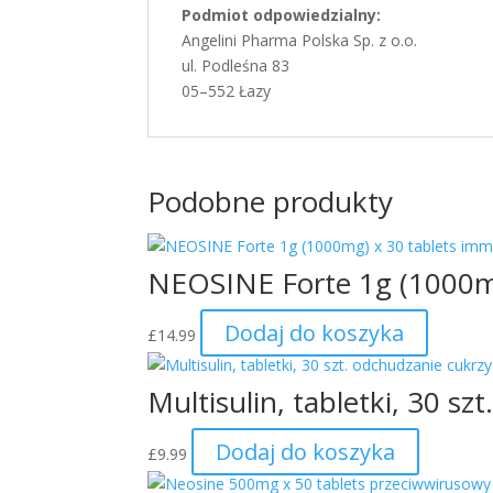
Podmiot odpowiedzialny:
Angelini Pharma Polska Sp. z o.o.
ul. Podleśna 83
05–552 Łazy
Podobne produkty
NEOSINE Forte 1g (1000m
Dodaj do koszyka
£
14.99
Multisulin, tabletki, 30 s
Dodaj do koszyka
£
9.99