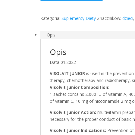
flavoring
x
10
Kategoria:
Suplementy Diety
Znaczników:
dzieci
sachets
-
dla
Opis
dzieci
powyżej
Opis
3
Data 01.2022
lat,
10
VISOLVIT JUNIOR
is used in the prevention
saszetek
therapy, chemotherapy and radiotherapy, s
witaminy
Visolvit Junior Composition:
dla
1 sachet contains 2,000 IU of vitamin A, 40
dzieci
of vitamin C, 10 mg of nicotinamide 2 mg of 
Visolvit Junior Action:
multivitamin prepar
necessary for the proper conduct of basic
Visolvit Junior Indications:
Prevention of 