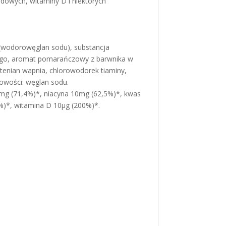
dowych, witaminy D i niektórych
u (wodorowęglan sodu), substancja
nego, aromat pomarańczowy z barwnika w
tenian wapnia, chlorowodorek tiaminy,
sowości: węglan sodu.
1mg (71,4%)*, niacyna 10mg (62,5%)*, kwas
)*, witamina D 10µg (200%)*.