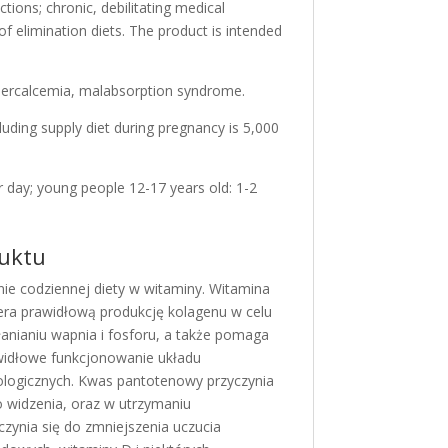
ions; chronic, debilitating medical
of elimination diets. The product is intended
hypercalcemia, malabsorption syndrome.
uding supply diet during pregnancy is 5,000
er day; young people 12-17 years old: 1-2
duktu
e codziennej diety w witaminy. Witamina
ra prawidłową produkcję kolagenu w celu
nianiu wapnia i fosforu, a także pomaga
widłowe funkcjonowanie układu
logicznych. Kwas pantotenowy przyczynia
widzenia, oraz w utrzymaniu
ynia się do zmniejszenia uczucia