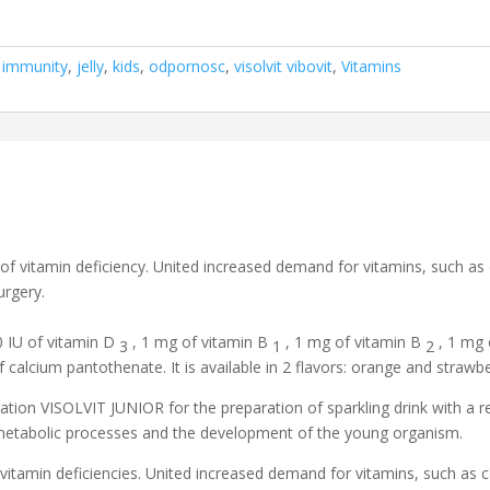
,
immunity
,
jelly
,
kids
,
odpornosc
,
visolvit vibovit
,
Vitamins
 of vitamin deficiency.
United increased demand for vitamins, such as 
urgery.
0 IU of vitamin D
, 1 mg of vitamin B
, 1 mg of vitamin B
, 1 mg 
3
1
2
calcium pantothenate. It is available in 2 flavors: orange and strawbe
ation VISOLVIT JUNIOR for the preparation of sparkling drink with a r
 metabolic processes and the development of the young organism.
vitamin deficiencies. United increased demand for vitamins, such as c