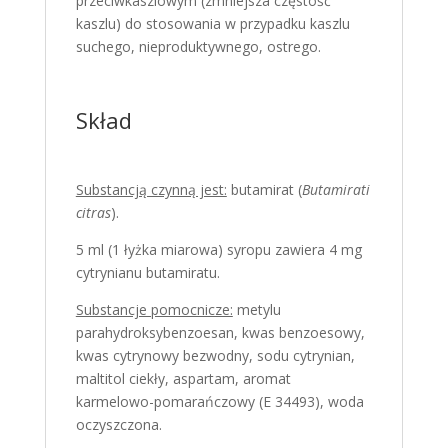
przeciwkaszlowym (zmniejsza częstość
kaszlu) do stosowania w przypadku kaszlu
suchego, nieproduktywnego, ostrego.
Skład
Substancją czynną jest:
butamirat (
Butamirati
citras
).
5 ml (1 łyżka miarowa) syropu zawiera 4 mg
cytrynianu butamiratu.
Substancje pomocnicze:
metylu
parahydroksybenzoesan, kwas benzoesowy,
kwas cytrynowy bezwodny, sodu cytrynian,
maltitol ciekły, aspartam, aromat
karmelowo-pomarańczowy (E 34493), woda
oczyszczona.