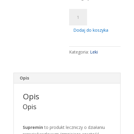
ilość
Supremin,
syrop,
Dodaj do koszyka
(4
mg
/
Kategoria:
Leki
5
ml),
200
ml
Opis
przeciwkaszlowy
kaszel
Opis
Opis
Supremin
to produkt leczniczy o działaniu