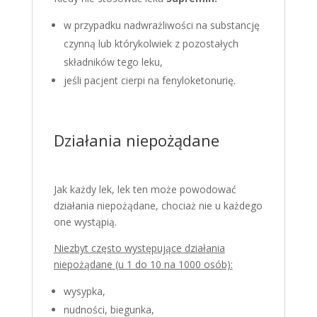
w przypadku nadwrażliwości na substancję
czynną lub którykolwiek z pozostałych
składników tego leku,
jeśli pacjent cierpi na fenyloketonurię.
Działania niepożądane
Jak każdy lek, lek ten może powodować
działania niepożądane, chociaż nie u każdego
one wystąpią.
Niezbyt często występujące działania
niepożądane (u 1 do 10 na 1000 osób):
wysypka,
nudności, biegunka,