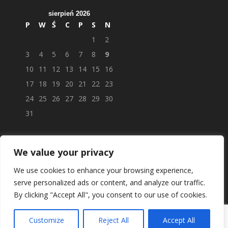
sierpień 2026
P
W
Ś
C
P
S
N
1
2
3
4
5
6
7
8
9
10
11
12
13
14
15
16
17
18
19
20
21
22
23
24
25
26
27
28
29
30
31
We value your privacy
We use cookies to enhance your browsing experience,
serve personalized ads or content, and analyze our traffic.
By clicking "Accept All", you consent to our use of cookies.
Customize
Reject All
Accept All