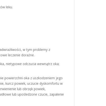
ków leku.
 nadwrażliwości, w tym problemy z
towe leczenie doraźne.
 oka, nietypowe odczucia wewnątrz oka;
enie powierzchni oka z uszkodzeniem jego
nie, kurcz powiek, uczucie dyskomfortu w
rwienienie lub obrzęk powiek,
widłowe lub upośledzone czucie, zapalenie