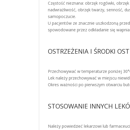
Częstość nieznana: obrzęk rogówki, obrzęk 
nadwrażliwość, obrzęk twarzy, senność, dusz
samopoczucie.
U pacjentów ze znacznie uszkodzoną prze
spowodowane przez odkładanie się wapnia w
OSTRZEŻENIA I ŚRODKI OS
Przechowywać w temperaturze poniżej 30°
Lek należy przechowywać w miejscu niewido
Okres ważności po pierwszym otwarciu butel
STOSOWANIE INNYCH LEK
Należy powiedzieć lekarzowi lub farmaceuci