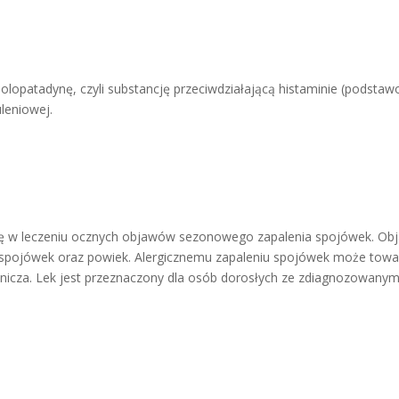
ą olopatadynę, czyli substancję przeciwdziałającą histaminie (podst
uleniowej.
 się w leczeniu ocznych objawów sezonowego zapalenia spojówek. Obj
 spojówek oraz powiek. Alergicznemu zapaleniu spojówek może towar
ogranicza. Lek jest przeznaczony dla osób dorosłych ze zdiagnozowa