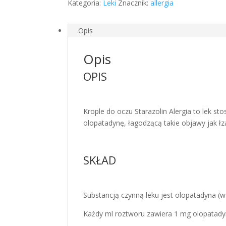
MG/ML,
Kategoria:
Leki
Znacznik:
allergia
KROPLE
DO
Opis
OCZU,
5
Opis
ML
zapalenie
OPIS
spojowek
na
alergie
Krople do oczu Starazolin Alergia to lek 
olopatadynę, łagodzącą takie objawy jak łz
SKŁAD
Substancją czynną leku jest olopatadyna (
Każdy ml roztworu zawiera 1 mg olopatady