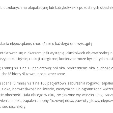
sób uczulonych na olopatadynę lub którykolwiek z pozostałych składni
ałania niepożądane, chociaż nie u każdego one wystąpią.
ontaktować się z lekarzem jeśli wystąpią jakiekolwiek objawy reakcji
rzypadku ciężkiej reakcji alergicznej konieczne może być natychmias
u mniej niż 1 na 10 pacjentów): ból oka, podrażnienie oka, suchość
uchość błony śluzowej nosa, zmęczenie.
ożądane (u mniej niż 1 na 100 pacjentów): zaburzenia rogówki, zapal
a z oka, nadwrażliwość na światło, niewyraźne lub ograniczone widze
cie obecności ciała obcego w oku, zwiększone wytwarzanie łez, zacze
ienienie oka; zapalenie błony śluzowej nosa, zawroty głowy, niepra
, suchość skóry.