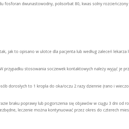
du fosforan dwunastowodny, polisorbat 80, kwas solny rozcieńczony 
ak, jak to opisano w ulotce dla pacjenta lub według zaleceń lekarza 
przypadku stosowania soczewek kontaktowych należy wyjąć je przed
sób dorosłych to 1 kropla do oka/oczu 2 razy dziennie (rano i wiec
razie braku poprawy lub pogorszenia się objawów w ciągu 3 dni od r
niezbędne, leczenie można kontynuować przez okres do czterech miesię