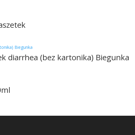
aszetek
k diarrhea (bez kartonika) Biegunka
0ml