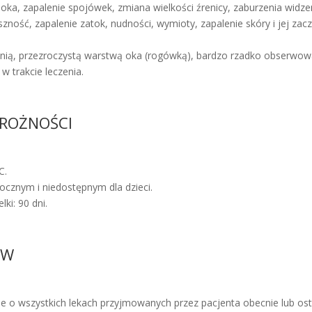
oka, zapalenie spojówek, zmiana wielkości źrenicy, zaburzenia widzen
ność, zapalenie zatok, nudności, wymioty, zapalenie skóry i jej zacz
dnią, przezroczystą warstwą oka (rogówką), bardzo rzadko obserw
 trakcie leczenia.
TROŻNOŚCI
C.
cznym i niedostępnym dla dzieci.
ki: 90 dni.
ÓW
e o wszystkich lekach przyjmowanych przez pacjenta obecnie lub osta