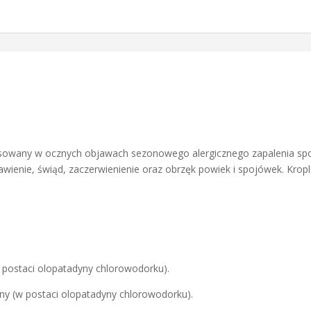
stosowany w ocznych objawach sezonowego alergicznego zapalenia spoj
awienie, świąd, zaczerwienienie oraz obrzęk powiek i spojówek. Kro
w postaci olopatadyny chlorowodorku).
ny (w postaci olopatadyny chlorowodorku).