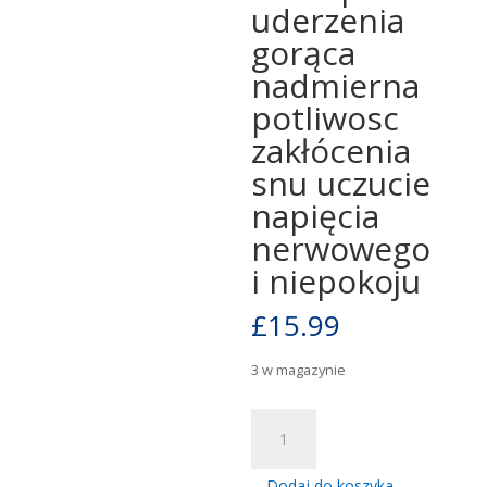
uderzenia
gorąca
nadmierna
potliwosc
zakłócenia
snu uczucie
napięcia
nerwowego
i niepokoju
£
15.99
3 w magazynie
ilość
Soyfem
Forte
Dodaj do koszyka