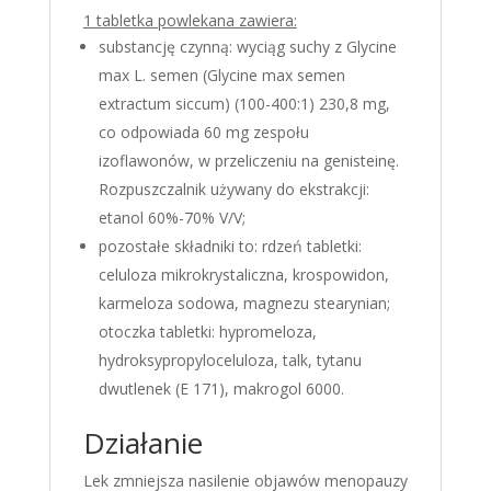
1 tabletka powlekana zawiera:
substancję czynną: wyciąg suchy z Glycine
max L. semen (Glycine max semen
extractum siccum) (100-400:1) 230,8 mg,
co odpowiada 60 mg zespołu
izoflawonów, w przeliczeniu na genisteinę.
Rozpuszczalnik używany do ekstrakcji:
etanol 60%-70% V/V;
pozostałe składniki to: rdzeń tabletki:
celuloza mikrokrystaliczna, krospowidon,
karmeloza sodowa, magnezu stearynian;
otoczka tabletki: hypromeloza,
hydroksypropyloceluloza, talk, tytanu
dwutlenek (E 171), makrogol 6000.
Działanie
Lek zmniejsza nasilenie objawów menopauzy