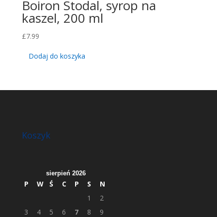
Boiron Stodal, syrop na
kaszel, 200 ml
£
7.99
Dodaj do koszyka
Koszyk
sierpień 2026
P
W
Ś
C
P
S
N
1
2
3
4
5
6
7
8
9