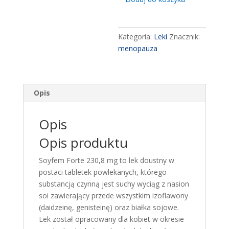
230,8
mg
30
Kategoria:
Leki
Znacznik:
tabletek
menopauza
powlekanych
menopauza
uderzenia
gorąca
Opis
nadmierna
potliwosc
Opis
zakłócenia
snu
Opis produktu
uczucie
napięcia
Soyfem Forte 230,8 mg to lek doustny w
nerwowego
postaci tabletek powlekanych, którego
i
substancją czynną jest suchy wyciąg z nasion
niepokoju
soi zawierający przede wszystkim izoflawony
(daidzeinę, genisteinę) oraz białka sojowe.
Lek został opracowany dla kobiet w okresie