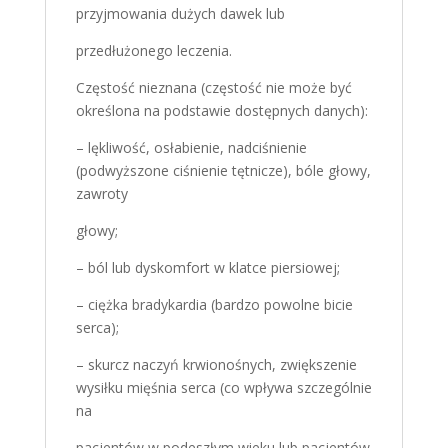
przyjmowania dużych dawek lub
przedłużonego leczenia.
Częstość nieznana (częstość nie może być
określona na podstawie dostępnych danych):
– lękliwość, osłabienie, nadciśnienie
(podwyższone ciśnienie tętnicze), bóle głowy,
zawroty
głowy;
– ból lub dyskomfort w klatce piersiowej;
– ciężka bradykardia (bardzo powolne bicie
serca);
– skurcz naczyń krwionośnych, zwiększenie
wysiłku mięśnia serca (co wpływa szczególnie
na
pacjentów w podeszłym wieku lub pacjentów