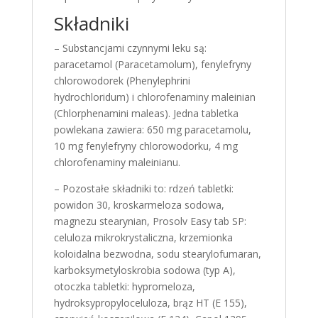
Składniki
– Substancjami czynnymi leku są:
paracetamol (Paracetamolum), fenylefryny
chlorowodorek (Phenylephrini
hydrochloridum) i chlorofenaminy maleinian
(Chlorphenamini maleas). Jedna tabletka
powlekana zawiera: 650 mg paracetamolu,
10 mg fenylefryny chlorowodorku, 4 mg
chlorofenaminy maleinianu.
– Pozostałe składniki to: rdzeń tabletki:
powidon 30, kroskarmeloza sodowa,
magnezu stearynian, Prosolv Easy tab SP:
celuloza mikrokrystaliczna, krzemionka
koloidalna bezwodna, sodu stearylofumaran,
karboksymetyloskrobia sodowa (typ A),
otoczka tabletki: hypromeloza,
hydroksypropyloceluloza, brąz HT (E 155),