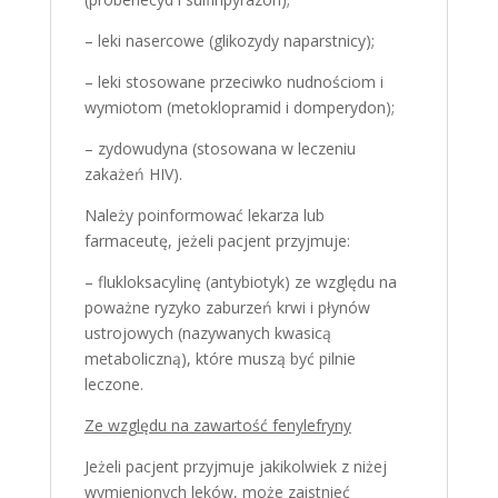
– leki nasercowe (glikozydy naparstnicy);
– leki stosowane przeciwko nudnościom i
wymiotom (metoklopramid i domperydon);
– zydowudyna (stosowana w leczeniu
zakażeń HIV).
Należy poinformować lekarza lub
farmaceutę, jeżeli pacjent przyjmuje:
– flukloksacylinę (antybiotyk) ze względu na
poważne ryzyko zaburzeń krwi i płynów
ustrojowych (nazywanych kwasicą
metaboliczną), które muszą być pilnie
leczone.
Ze względu na zawartość fenylefryny
Jeżeli pacjent przyjmuje jakikolwiek z niżej
wymienionych leków, może zaistnieć