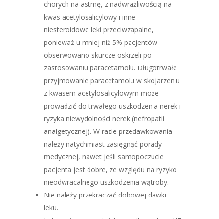
chorych na astmę, z nadwrażliwością na
kwas acetylosalicylowy i inne
niesteroidowe leki przeciwzapalne,
ponieważ u mniej niż 5% pacjentów
obserwowano skurcze oskrzeli po
zastosowaniu paracetamolu. Długotrwałe
przyjmowanie paracetamolu w skojarzeniu
z kwasem acetylosalicylowym może
prowadzić do trwałego uszkodzenia nerek i
ryzyka niewydolności nerek (nefropatii
analgetycznej). W razie przedawkowania
należy natychmiast zasięgnąć porady
medycznej, nawet jeśli samopoczucie
pacjenta jest dobre, ze względu na ryzyko
nieodwracalnego uszkodzenia wątroby.
Nie należy przekraczać dobowej dawki
leku.