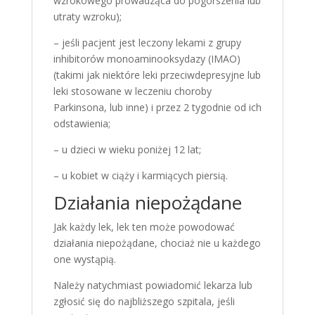
wzrokowego prowadząca do pogorszenia lub
utraty wzroku);
– jeśli pacjent jest leczony lekami z grupy
inhibitorów monoaminooksydazy (IMAO)
(takimi jak niektóre leki przeciwdepresyjne lub
leki stosowane w leczeniu choroby
Parkinsona, lub inne) i przez 2 tygodnie od ich
odstawienia;
– u dzieci w wieku poniżej 12 lat;
– u kobiet w ciąży i karmiących piersią.
Działania niepożądane
Jak każdy lek, lek ten może powodować
działania niepożądane, chociaż nie u każdego
one wystąpią.
Należy natychmiast powiadomić lekarza lub
zgłosić się do najbliższego szpitala, jeśli