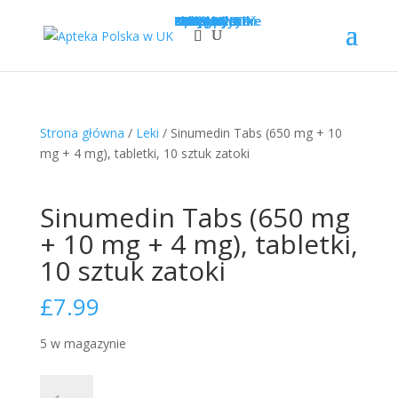
Sklep
Opcje wysyłki
Kategorie
LEKI
SUPLEMENTY
KOSMETYKI
PROMOCJE
Krótka data
Zadaj pytanie
Nowości!
0
£
0.00
Strona główna
/
Leki
/ Sinumedin Tabs (650 mg + 10
mg + 4 mg), tabletki, 10 sztuk zatoki
Sinumedin Tabs (650 mg
+ 10 mg + 4 mg), tabletki,
10 sztuk zatoki
£
7.99
5 w magazynie
ilość