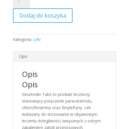
Sinumedin
Tabs
Dodaj do koszyka
(650
mg
+
10
Kategoria:
Leki
mg
+
4
Opis
mg),
tabletki,
Opis
10
sztuk
Opis
zatoki
Sinumedin Tabs to produkt leczniczy
stanowiący połączenie paracetamolu,
chlorofenaminy oraz fenylefryny. Lek
wskazany do stosowania w objawowym
leczeniu dolegliwości związanych z ostrym
zapaleniem zatok przynosowych.