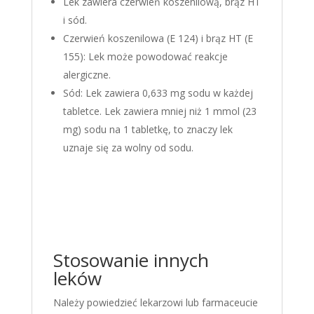
Lek zawiera czerwień koszenilową, brąz HT
i sód.
Czerwień koszenilowa (E 124) i brąz HT (E
155): Lek może powodować reakcje
alergiczne.
Sód: Lek zawiera 0,633 mg sodu w każdej
tabletce. Lek zawiera mniej niż 1 mmol (23
mg) sodu na 1 tabletkę, to znaczy lek
uznaje się za wolny od sodu.
Stosowanie innych
leków
Należy powiedzieć lekarzowi lub farmaceucie