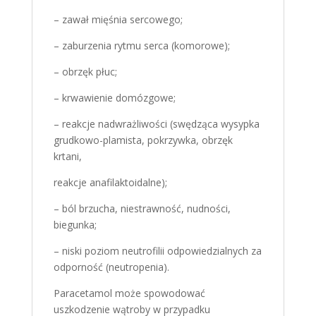
– zawał mięśnia sercowego;
– zaburzenia rytmu serca (komorowe);
– obrzęk płuc;
– krwawienie domózgowe;
– reakcje nadwrażliwości (swędząca wysypka
grudkowo-plamista, pokrzywka, obrzęk
krtani,
reakcje anafilaktoidalne);
– ból brzucha, niestrawność, nudności,
biegunka;
– niski poziom neutrofilii odpowiedzialnych za
odporność (neutropenia).
Paracetamol może spowodować
uszkodzenie wątroby w przypadku