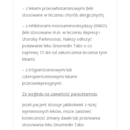
– z lekami przeciwhistaminowymi (leki
stosowane w leczeniu chorób alergicznych);
– z inhibitorami monoaminooksydazy (IMAO)
(leki stosowane m.in. w leczeniu depresji i
choroby Parkinsona). Należy odłożyć
podawanie leku Sinumedin Tabs o co
najmniej 15 dni od zakończenia leczenia tymi
lekami;
– z trójpierścieniowymi lub
czteropierścieniowymi lekami
przeciwdepresyjnymi.
Ze względu na zawartość paracetamolu
Jeżeli pacjent stosuje jakikolwiek z niżej
wymienionych leków, może zaistnieć
konieczność zmiany dawki lub przerwania
stosowania leku Sinumedin Tabs: