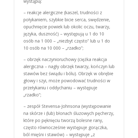
wystąpią:
– reakcje alergiczne (kaszel, trudności z
połykaniem, szybkie bicie serca, swędzenie,
opuchnięcie powiek lub okolic oczu, twarzy,
języka, duszność) – występują u 1 do 10
osób na 1 000 – „niezbyt często” lub u 1 do
10 osób na 10 000 – „rzadko”;
– obrzęk naczynioruchowy (ciężka reakcja
alergiczna – nagły obrzęk twarzy, kończyn lub
stawów bez świądu i bólu). Obrzęk w obrębie
głowy i szyi, może powodować trudności w
przełykaniu i oddychaniu – występuje
„rzadko”;
– zespół Stevensa-Johnsona (występowanie
na skórze i (lub) błonach śluzowych pęcherzy,
które po pęknięciu tworzą bolesne rany,
często równocześnie występuje gorączka,
ból mięśni i stawów) – występuje „z