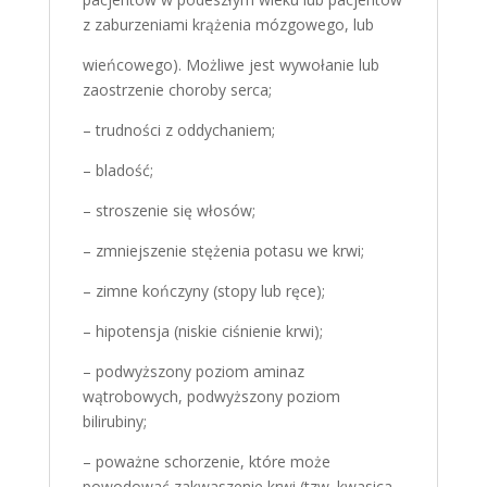
z zaburzeniami krążenia mózgowego, lub
wieńcowego). Możliwe jest wywołanie lub
zaostrzenie choroby serca;
– trudności z oddychaniem;
– bladość;
– stroszenie się włosów;
– zmniejszenie stężenia potasu we krwi;
– zimne kończyny (stopy lub ręce);
– hipotensja (niskie ciśnienie krwi);
– podwyższony poziom aminaz
wątrobowych, podwyższony poziom
bilirubiny;
– poważne schorzenie, które może
powodować zakwaszenie krwi (tzw. kwasica