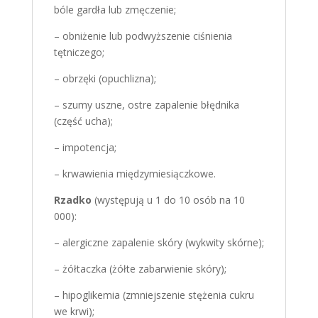
bóle gardła lub zmęczenie;
– obniżenie lub podwyższenie ciśnienia
tętniczego;
– obrzęki (opuchlizna);
– szumy uszne, ostre zapalenie błędnika
(część ucha);
– impotencja;
– krwawienia międzymiesiączkowe.
Rzadko
(występują u 1 do 10 osób na 10
000):
– alergiczne zapalenie skóry (wykwity skórne);
– żółtaczka (żółte zabarwienie skóry);
– hipoglikemia (zmniejszenie stężenia cukru
we krwi);