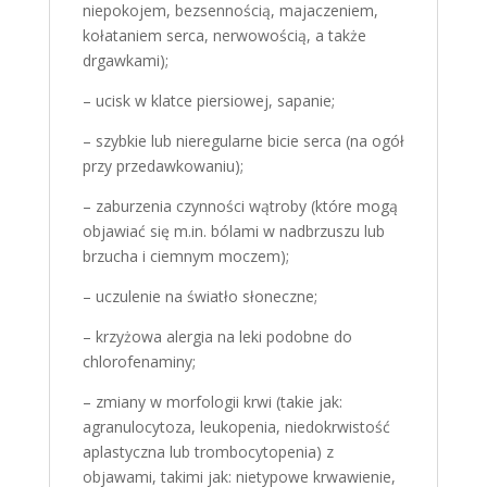
niepokojem, bezsennością, majaczeniem,
kołataniem serca, nerwowością, a także
drgawkami);
– ucisk w klatce piersiowej, sapanie;
– szybkie lub nieregularne bicie serca (na ogół
przy przedawkowaniu);
– zaburzenia czynności wątroby (które mogą
objawiać się m.in. bólami w nadbrzuszu lub
brzucha i ciemnym moczem);
– uczulenie na światło słoneczne;
– krzyżowa alergia na leki podobne do
chlorofenaminy;
– zmiany w morfologii krwi (takie jak:
agranulocytoza, leukopenia, niedokrwistość
aplastyczna lub trombocytopenia) z
objawami, takimi jak: nietypowe krwawienie,