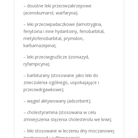
– doustne leki przeciwzakrzepowe
(acenokumarol, warfaryna);
– leki przeciwpadaczkowe (lamotrygina,
fenytoina i inne hydantoiny, fenobarbital,
metylofenobarbital, prymidon,
karbamazepina);
– leki przeciwgruźlicze (izoniazyd,
ryfampicyna);
– barbiturany (stosowane jako leki do
znieczulenia ogólnego, uspokajające i
przeciwdrgawkowe);
– węgiel aktywowany (adsorbent);
– cholestyramina (stosowana w celu
zmniejszenia stężenia cholesterolu we krwi);
– leki stosowane w leczeniu dny moczanowej
(probenecyd i sulfinpyrazon);