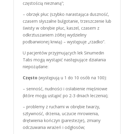
częstością nieznaną”;
– obrzęk płuc (szybko narastająca duszność,
czasem słyszalne bulgotanie, trzeszczenie lub
świsty w obrębie płuc, kaszel, czasem z
odkrztuszaniem żółtej wydzieliny
podbarwionej krwią) – występuje „rzadko”.
U pacjentów przyjmujących lek Sinumedin
Tabs mogą wystąpić następujące działania
niepożądane:
Często
(występują u 1 do 10 osób na 100):
– senność, nudności i osłabienie mięśniowe
(które mogą ustąpić po 2-3 dniach leczenia);
– problemy z ruchami w obrębie twarzy,
sztywność, drżenia, uczucie mrowienia,
drętwienia kończyn (parestezje), zmiany
odczuwania wrażeń i odgłosów;