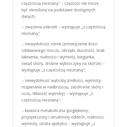
częstością nieznaną” – częstość nie może
być określona na podstawie dostępnych
danych;
– zwężenia oskrzeli – występuje „z częstością
nieznaną”;
– niewydolność nerek (zmniejszenie ilości
oddawanego moczu, obrzęki, duszność, brak
łaknienia, nudności i wymioty, biegunka,
świąd skóry, drobne wybroczyny na skórze) –
występuje „z częstością nieznaną”;
– niewydolność wątroby (mdłości, wymioty,
rozpieranie w nadbrzuszu, zażółcenie skóry i
oczu, tkliwość wątroby) – występuje „z
częstością nieznaną”;
– kwasica metaboliczna (pogłębiony,
przyspieszony i utrudniony oddech, nudności,
wymioty, utrata apetytu) – występuje „z