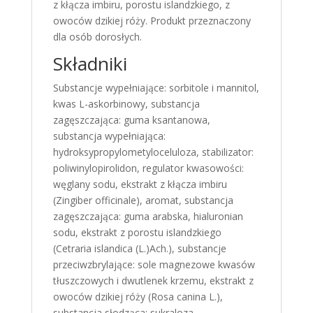
z kłącza imbiru, porostu islandzkiego, z
owoców dzikiej róży. Produkt przeznaczony
dla osób dorosłych.
Składniki
Substancje wypełniające: sorbitole i mannitol,
kwas L-askorbinowy, substancja
zagęszczająca: guma ksantanowa,
substancja wypełniająca:
hydroksypropylometyloceluloza, stabilizator:
poliwinylopirolidon, regulator kwasowości:
węglany sodu, ekstrakt z kłącza imbiru
(Zingiber officinale), aromat, substancja
zagęszczająca: guma arabska, hialuronian
sodu, ekstrakt z porostu islandzkiego
(Cetraria islandica (L.)Ach.), substancje
przeciwzbrylające: sole magnezowe kwasów
tłuszczowych i dwutlenek krzemu, ekstrakt z
owoców dzikiej róży (Rosa canina L.),
substancja słodząca: sukraloza.