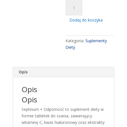
ilość
Septinum
+
Dodaj do koszyka
Odpornosc
tabletki
do
Kategoria:
Suplementy
ssania,
Diety
24
sztuki
Opis
Opis
Opis
Septinum + Odporność to suplement diety w
formie tabletek do ssania, zawierający
witaminę C, kwas hialuronowy oraz ekstrakty: