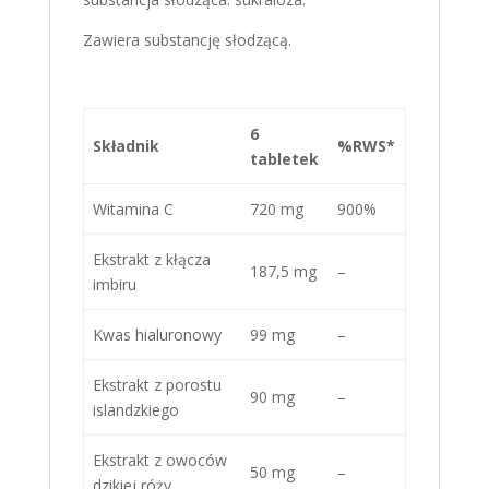
Zawiera substancję słodzącą.
6
Składnik
%RWS*
tabletek
Witamina C
720 mg
900%
Ekstrakt z kłącza
187,5 mg
–
imbiru
Kwas hialuronowy
99 mg
–
Ekstrakt z porostu
90 mg
–
islandzkiego
Ekstrakt z owoców
50 mg
–
dzikiej róży