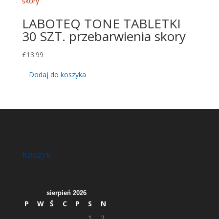
LABOTEQ TONE TABLETKI
30 SZT. przebarwienia skory
£
13.99
Dodaj do koszyka
Koszyk
sierpień 2026
P
W
Ś
C
P
S
N
1
2