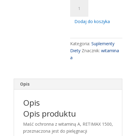
ilość
Retimax
1500
Dodaj do koszyka
masc
ochronna
z
Kategoria:
Suplementy
witamina
Diety
Znacznik:
witamina
A,
a
30
g
Opis
Opis
Opis produktu
Maść ochronna z witaminą A, RETIMAX 1500,
przeznaczona jest do pielęgnacji