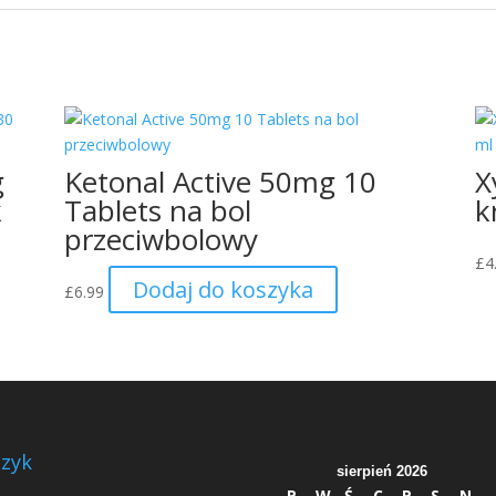
g
Ketonal Active 50mg 10
X
k
Tablets na bol
k
przeciwbolowy
£
4
Dodaj do koszyka
£
6.99
zyk
sierpień 2026
P
W
Ś
C
P
S
N