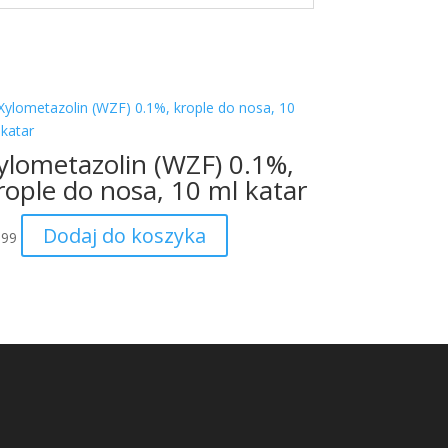
ylometazolin (WZF) 0.1%,
rople do nosa, 10 ml katar
Dodaj do koszyka
.99