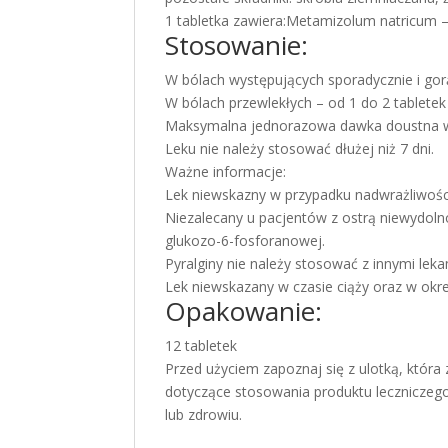
1 tabletka zawiera:Metamizolum natricum 
Stosowanie:
W bólach występujących sporadycznie i gor
W bólach przewlekłych – od 1 do 2 tabletek 
Maksymalna jednorazowa dawka doustna wyn
Leku nie należy stosować dłużej niż 7 dni.
Ważne informacje:
Lek niewskazny w przypadku nadwrażliwości
Niezalecany u pacjentów z ostrą niewydol
glukozo-6-fosforanowej.
Pyralginy nie należy stosować z innymi le
Lek niewskazany w czasie ciąży oraz w okres
Opakowanie:
12 tabletek
Przed użyciem zapoznaj się z ulotką, któr
dotyczące stosowania produktu leczniczego
lub zdrowiu.