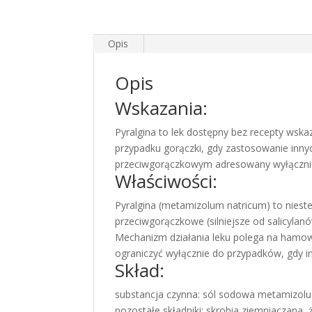
Opis
Opis
Wskazania:
Pyralgina to lek dostępny bez recepty wsk
przypadku gorączki, gdy zastosowanie innyc
przeciwgorączkowym adresowany wyłącznie
Właściwości:
Pyralgina (metamizolum natricum) to niest
przeciwgorączkowe (silniejsze od salicylan
Mechanizm działania leku polega na hamo
ograniczyć wyłącznie do przypadków, gdy i
Skład:
substancja czynna: sól sodowa metamizolu
pozostałe składniki: skrobia ziemniaczana,