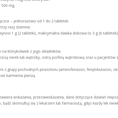
– 500 mg.
ączce – jednorazowo od 1 do 2 tabletek.
trzy razy dziennie.
osi 1 g (2 tabletki), maksymalna dawka dobowa to 3 g (6 tabletek)
 na którykolwiek z jego składników.
nością nerek lub wątroby, ostrą porfirią wątrobową oraz u pacjent
kami z grupy pochodnych pirazolonu (aminofenazon, fenylobutazon, ok
ie karmienia piersią.
a zawiera wskazania, przeciwwskazania, dane dotyczące działań niep
, bądź skonsultuj się z lekarzem lub farmaceutą, gdyż każdy lek ni