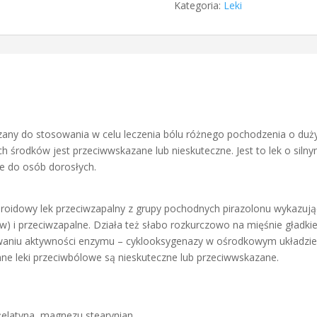
Kategoria:
Leki
azany do stosowania w celu leczenia bólu różnego pochodzenia o du
h środków jest przeciwwskazane lub nieskuteczne. Jest to lek o sil
 do osób dorosłych.
eroidowy lek przeciwzapalny z grupy pochodnych pirazolonu wykazują
ów) i przeciwzapalne. Działa też słabo rozkurczowo na mięśnie gładki
waniu aktywności enzymu – cyklooksygenazy w ośrodkowym układzie
nne leki przeciwbólowe są nieskuteczne lub przeciwwskazane.
 żelatyna, magnezu stearynian