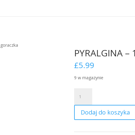
 goraczka
PYRALGINA – 1
£
5.99
9 w magazynie
ilość
PYRALGINA
-
Dodaj do koszyka
12
tabl.
bol
goraczka