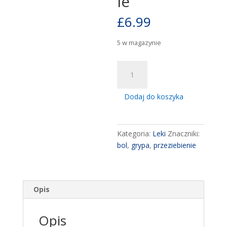
ie
£
6.99
5 w magazynie
ilość
Polopiryna
Complex
Dodaj do koszyka
500
mg
+
Kategoria:
Leki
Znaczniki:
15,58
bol
,
grypa
,
przeziebienie
mg
+
2mg,
8
Opis
saszetek
na
Opis
bol