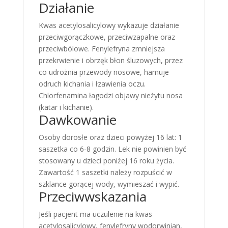
Działanie
Kwas acetylosalicylowy wykazuje działanie
przeciwgorączkowe, przeciwzapalne oraz
przeciwbólowe. Fenylefryna zmniejsza
przekrwienie i obrzęk błon śluzowych, przez
co udrożnia przewody nosowe, hamuje
odruch kichania i łzawienia oczu.
Chlorfenamina łagodzi objawy nieżytu nosa
(katar i kichanie).
Dawkowanie
Osoby dorosłe oraz dzieci powyżej 16 lat: 1
saszetka co 6-8 godzin. Lek nie powinien być
stosowany u dzieci poniżej 16 roku życia.
Zawartość 1 saszetki należy rozpuścić w
szklance gorącej wody, wymieszać i wypić.
Przeciwwskazania
Jeśli pacjent ma uczulenie na kwas
acetylosalicylowy, fenylefryny wodorwinian,