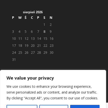
sierpień 2026
P
W
Ś
C
P
S
N
1
2
3
4
5
6
7
8
9
10
11
12
13
14
15
16
17
18
19
20
21
22
23
24
25
26
27
28
29
30
31
We value your privacy
We use cookies to enhance your browsing experience,
serve personalized ads or content, and analyze our traffic.
By clicking "Accept All", you consent to our use of cookies.