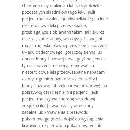
chlorfenaminy maleinian lub którykolwiek z
pozostałych składników tego leku; jeśli
pacjent ma uczulenie (nadwrażliwość) na inne
niesteroidowe leki przeciwzapalne,
przebiegające z objawami takimi jak: skurcz
oskrzeli, katar sienny, wstrząs; jeśli pacjent
ma astmę oskrzelową, przewlekłe schorzenia
układu oddechowego, gorączkę sienną lub
obrzęk błony śluzowej nosa, gdyż pacjenci z
tymi schorzeniami mogą reagować na
niesteroidowe leki przeciwzapalne napadami
astmy, ograniczonym obrzękiem skóry i
błony śluzowej (obrzęk naczynioruchowy) lub
pokrzywką częściej niż inni pacjenci; jeśli
pacjent ma czynną chorobę wrzodową
żołądka i (lub) dwunastnicy oraz stany
zapalne lub krwawienia z przewodu
pokarmowego (może dojść do wystąpienia
krwawienia z przewodu pokarmowego lub