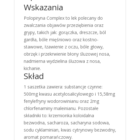
przeziebienie
Wskazania
Polopiryna Complex to lek polecany do
zwalczania objawów przeziębienia oraz
grypy, takich jak: gorączka, dreszcze, ból
gardła, bóle mięśniowo oraz kostno-
stawowe, łzawienie z oczu, bóle głowy,
obrzęk i przekrwienie błony śluzowej nosa,
nadmierna wydzielina śluzowa z nosa,
kichanie.
Skład
1 saszetka zawiera: substancje czynne:
500mg kwasu acetylosalicylowego i 15,58mg
fenylefryny wodorowinianu oraz 2mg
chlorfenaminy maleinianu. Pozostałe
składniki to: krzemionka koloidalna
bezwodna, sacharoza, sacharyna sodowa,
sodu cyklaminian, kwas cytrynowy bezwodny,
aromat pomarańczowy.