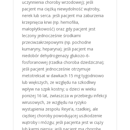
uczynnienia choroby wrzodowej); jeśli
pacjent ma ciężką niewydolność wątroby,
nerek lub serca. jeśli pacjent ma zaburzenia
krzepnięcia krwi (np. hemofilia,
małopłytkowość) oraz gdy pacjent jest
leczony jednocześnie środkami
przeciwzakrzepowymi (np. pochodne
kumaryny, heparyna); jeśli pacjent ma
niedobór dehydrogenazy glukozo-6-
fosforanowej (rzadka choroba dziedziczna);
jeśli pacjent jednocześnie otrzymuje
metotreksat w dawkach 15 mg tygodniowo
lub większych, ze względu na szkodliwy
wpływ na szpik kostny; u dzieci w wieku
poniżej 16 lat, zwłaszcza w przebiegu infekcji
wirusowych, ze względu na ryzyko
wystąpienia zespołu Reye’a, rzadkiej, ale
ciężkiej choroby powodującej uszkodzenie
wątroby i mózgu; jeśli pacjenta jest w ciąży
lub karmi piersią; jeśli pacjent ma chorobę