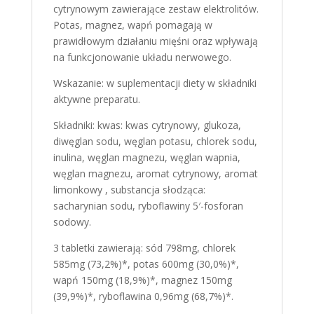
cytrynowym zawierające zestaw elektrolitów.
Potas, magnez, wapń pomagają w
prawidłowym działaniu mięśni oraz wpływają
na funkcjonowanie układu nerwowego.
Wskazanie: w suplementacji diety w składniki
aktywne preparatu.
Składniki: kwas: kwas cytrynowy, glukoza,
diwęglan sodu, węglan potasu, chlorek sodu,
inulina, węglan magnezu, węglan wapnia,
węglan magnezu, aromat cytrynowy, aromat
limonkowy , substancja słodząca:
sacharynian sodu, ryboflawiny 5′-fosforan
sodowy.
3 tabletki zawierają: sód 798mg, chlorek
585mg (73,2%)*, potas 600mg (30,0%)*,
wapń 150mg (18,9%)*, magnez 150mg
(39,9%)*, ryboflawina 0,96mg (68,7%)*.