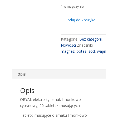
1 w magazynie
ilość
Dodaj do koszyka
Oryal
elektrolity
smak
Kategorie:
Bez kategorii
,
limonkowo-
Nowości
Znaczniki:
cytrynowy
magnez
,
potas
,
sod
,
wapn
20
tabletek
musujących
Opis
Opis
ORYAL elektrolity, smak limonkowo-
cytrynowy, 20 tabletek musujących
Tabletki musujące o smaku limonkowo-