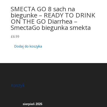
SMECTA GO 8 sach na
biegunke – READY TO DRINK
ON THE GO Diarrhea –
SmectaGo biegunka smekta
£
6.99
Dodaj do koszyka
Koszyk
sierpień 2026