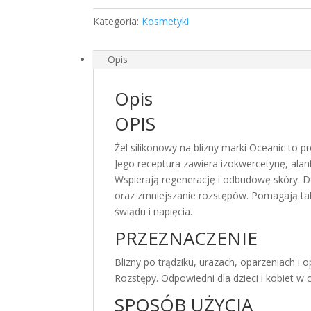
30
Kategoria:
Kosmetyki
G
Opis
Opis
OPIS
Żel silikonowy na blizny marki Oceanic to 
Jego receptura zawiera izokwercetynę, alant
Wspierają regenerację i odbudowę skóry. D
oraz zmniejszanie rozstępów. Pomagają ta
świądu i napięcia.
PRZEZNACZENIE
Blizny po trądziku, urazach, oparzeniach i o
Rozstępy. Odpowiedni dla dzieci i kobiet w c
SPOSÓB UŻYCIA