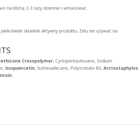
o na bliznę 2-3 razy dziennie i wmasować.
akikolwiek składnik aktywny produktu. Żelu nie używać na
NTS
ethicone Crosspolymer
, Cyclopentasiloxane, Sodium
er,
Isoquwrcetin
, Isohexadecane, Polysrobate 80,
Arctostaphylos
antoin
.