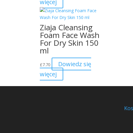
więcej
Ziaja Cleansing
Foam Face Wash
For Dry Skin 150
ml
Dowiedz się
£
7.70
więcej
Kos