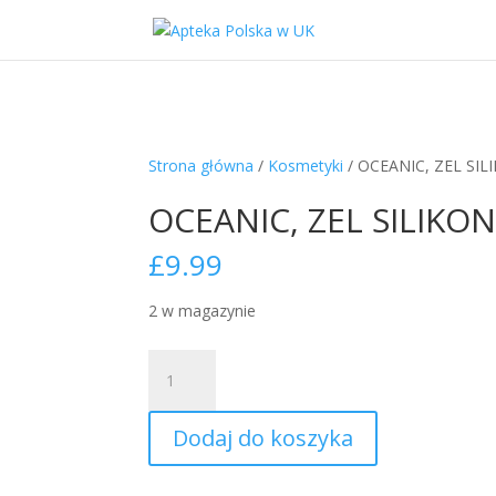
Strona główna
/
Kosmetyki
/ OCEANIC, ZEL SI
OCEANIC, ZEL SILIKO
£
9.99
2 w magazynie
ilość
OCEANIC,
ZEL
Dodaj do koszyka
SILIKONOWY
NA
BLIZNY,