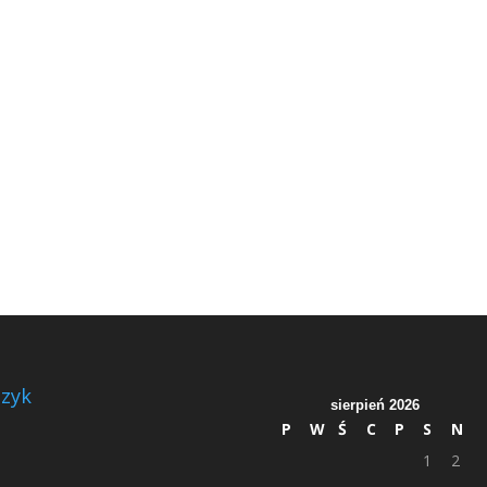
zyk
sierpień 2026
P
W
Ś
C
P
S
N
1
2