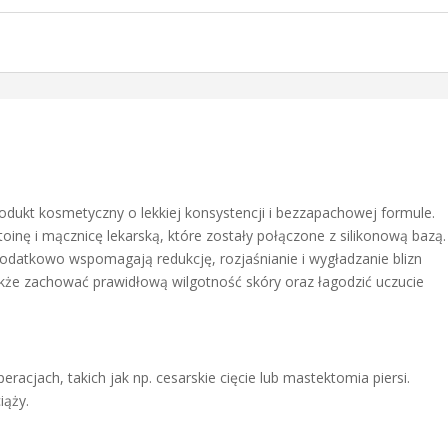
produkt kosmetyczny o lekkiej konsystencji i bezzapachowej formule.
oinę i mącznicę lekarską, które zostały połączone z silikonową bazą.
odatkowo wspomagają redukcję, rozjaśnianie i wygładzanie blizn
kże zachować prawidłową wilgotność skóry oraz łagodzić uczucie
peracjach, takich jak np. cesarskie cięcie lub mastektomia piersi.
iąży.