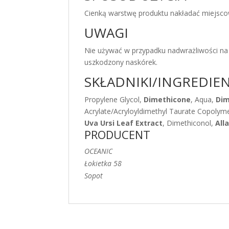
Cienką warstwę produktu nakładać miejscow
UWAGI
Nie używać w przypadku nadwrażliwości na j
uszkodzony naskórek.
SKŁADNIKI/INGREDIE
Propylene Glycol,
Dimethicone
, Aqua,
Dim
Acrylate/Acryloyldimethyl Taurate Copolym
Uva Ursi Leaf Extract
, Dimethiconol,
All
PRODUCENT
OCEANIC
Łokietka 58
Sopot