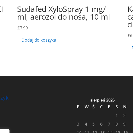
I
Sudafed XyloSpray 1 mg/
K
ml, aerozol do nosa, 10 ml
c
c
£
7.99
£
6
Dodaj do koszyka
zyk
sierpień 2026
P
W
Ś
C
P
S
N
1
2
3
4
5
6
7
8
9
10
11
12
13
14
15
16