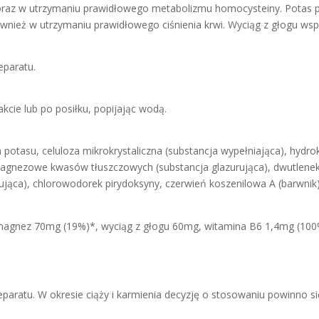
oraz w utrzymaniu prawidłowego metabolizmu homocysteiny. Potas
nież w utrzymaniu prawidłowego ciśnienia krwi. Wyciąg z głogu wsp
eparatu.
akcie lub po posiłku, popijając wodą.
potasu, celuloza mikrokrystaliczna (substancja wypełniająca), hydro
magnezowe kwasów tłuszczowych (substancja glazurująca), dwutlenek 
ująca), chlorowodorek pirydoksyny, czerwień koszenilowa A (barwnik)
, magnez 70mg (19%)*, wyciąg z głogu 60mg, witamina B6 1,4mg (100
eparatu. W okresie ciąży i karmienia decyzję o stosowaniu powinno s