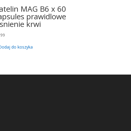
atelin MAG B6 x 60
apsules prawidlowe
isnienie krwi
.99
Dodaj do koszyka