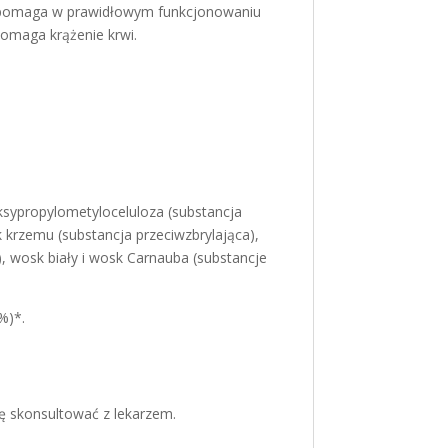
 pomaga w prawidłowym funkcjonowaniu
omaga krążenie krwi.
ksypropylometyloceluloza (substancja
krzemu (substancja przeciwzbrylająca),
, wosk biały i wosk Carnauba (substancje
%)*.
ię skonsultować z lekarzem.