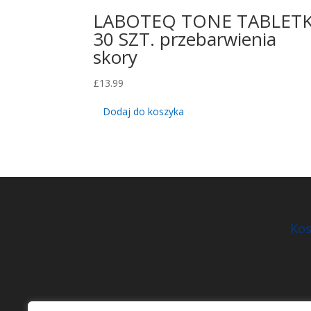
LABOTEQ TONE TABLETK
30 SZT. przebarwienia
skory
£
13.99
Dodaj do koszyka
Kos