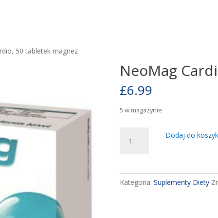
dio, 50 tabletek magnez
NeoMag Cardio
£
6.99
5 w magazynie
ilość
Dodaj do koszy
NeoMag
Cardio,
50
tabletek
Kategoria:
Suplementy Diety
Zn
magnez