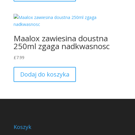
Maalox zawiesina doustna
250ml zgaga nadkwasnosc
£
7.99
Dodaj do koszyka
Koszyk