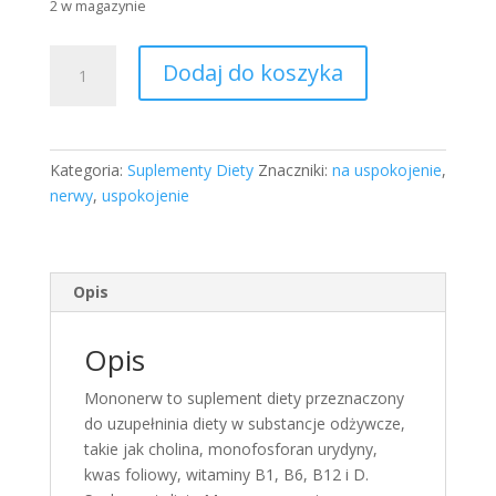
2 w magazynie
ilość
Dodaj do koszyka
Mononerw
30
kapsulek
Prawidlowe
Kategoria:
Suplementy Diety
Znaczniki:
na uspokojenie
,
funkcjonowanie
nerwy
,
uspokojenie
ukladu
nerwowego
Opis
Opis
Mononerw to suplement diety przeznaczony
do uzupełninia diety w substancje odżywcze,
takie jak cholina, monofosforan urydyny,
kwas foliowy, witaminy B1, B6, B12 i D.