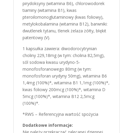
pirydoksyny (witamina B6), chlorowodorek
tiaminy (witamina B1), kwas
pteroilomonoglutaminowy (kwas foliowy),
metylokobalamina (witamina B12), barwniki:
dwutlenek tytanu, tlenek żelaza żółty, błękit
patentowy (V).
1 kapsułka zawiera: diwodorocytrynian
choliny 229,18mg (w tym: cholina 82,5mg),
sól sodowa kwasu urydyno-5-
monofosforanowego 80mg (w tym:
monofosforan urydyny 50mg), witamina B6
1,4mg (100%)*, witamina B1 1,1mg (100%)*,
kwas foliowy 200mcg (100%)*, witamina D
5mcg (100%)*, witamina B12 2,5mcg
(100%)*.
*RWS – Referencyjna wartość spożycia
Dodatkowe informacje:
Nie należy przekraczać zalecanej dziennej