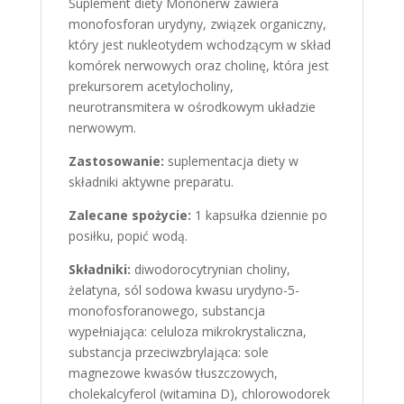
Suplement diety Mononerw zawiera
monofosforan urydyny, związek organiczny,
który jest nukleotydem wchodzącym w skład
komórek nerwowych oraz cholinę, która jest
prekursorem acetylocholiny,
neurotransmitera w ośrodkowym układzie
nerwowym.
Zastosowanie:
suplementacja diety w
składniki aktywne preparatu.
Zalecane spożycie:
1 kapsułka dziennie po
posiłku, popić wodą.
Składniki:
diwodorocytrynian choliny,
żelatyna, sól sodowa kwasu urydyno-5-
monofosforanowego, substancja
wypełniająca: celuloza mikrokrystaliczna,
substancja przeciwzbrylająca: sole
magnezowe kwasów tłuszczowych,
cholekalcyferol (witamina D), chlorowodorek