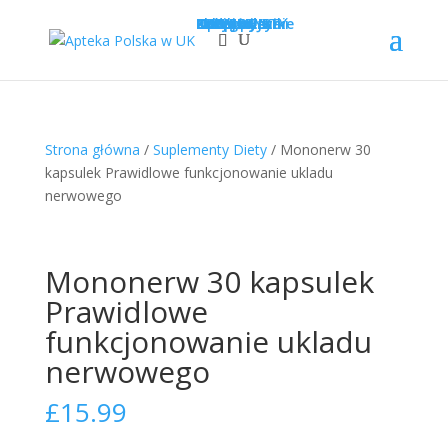
Sklep
Opcje wysyłki
Kategorie
LEKI
SUPLEMENTY
KOSMETYKI
PROMOCJE
Krótka data
Zadaj pytanie
Nowości!
0
£
0.00
Strona główna
/
Suplementy Diety
/ Mononerw 30
kapsulek Prawidlowe funkcjonowanie ukladu
nerwowego
Mononerw 30 kapsulek
Prawidlowe
funkcjonowanie ukladu
nerwowego
£
15.99