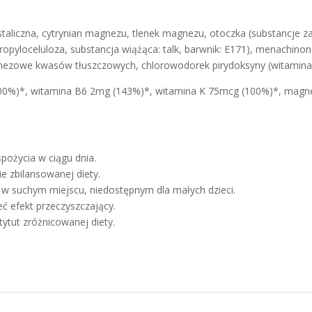
staliczna, cytrynian magnezu, tlenek magnezu, otoczka (substancje z
opyloceluloza, substancja wiążąca: talk, barwnik: E171), menachinon-
agnezowe kwasów tłuszczowych, chlorowodorek pirydoksyny (witamina
1000%)*, witamina B6 2mg (143%)*, witamina K 75mcg (100%)*, mag
spożycia w ciągu dnia.
e zbilansowanej diety.
 suchym miejscu, niedostępnym dla małych dzieci.
ć efekt przeczyszczający.
ytut zróżnicowanej diety.