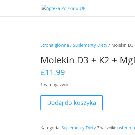
Strona główna
/
Suplementy Diety
/ Molekin D3 
Molekin D3 + K2 + Mg
£
11.99
1 w magazynie
ilość
Dodaj do koszyka
Molekin
D3
+
K2
Kategoria:
Suplementy Diety
Znaczniki:
osteoma
+