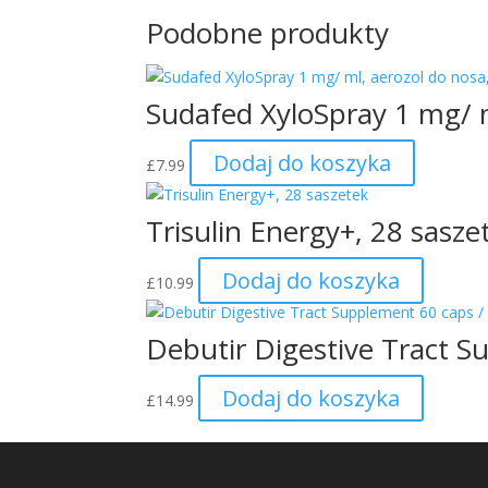
Podobne produkty
Sudafed XyloSpray 1 mg/ m
Dodaj do koszyka
£
7.99
Trisulin Energy+, 28 sasze
Dodaj do koszyka
£
10.99
Debutir Digestive Tract S
Dodaj do koszyka
£
14.99