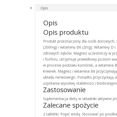
MgB6,
Opis
60
tabletek
Opis
powlekanych
Opis produktu
Produkt przeznaczony dla osób dorosłych, 
(200mg) i witaminę B6 (2mg). Witaminy D 
zdrowych zębów. Magnez uczestniczy w prz
i fosforu, utrzymuje prawidłowy poziom w
w procesie podziału komórek, a witamina B
krwinek. Magnez i witamina B6 przyczyni
układu nerwowego. Ponadto przyczyniają s
uzyskania wysokiej stabilności i biodostępno
Zastosowanie
Suplementacja diety w składniki aktywne pr
Zalecane spożycie
2 tabletki. Popić wodą. Stosować po posiłka