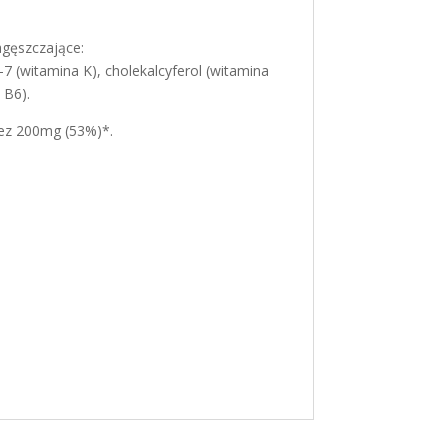
agęszczające:
7 (witamina K), cholekalcyferol (witamina
 B6).
nez 200mg (53%)*.