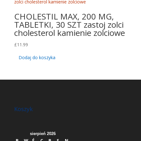
CHOLESTIL MAX, 200 MG,
TABLETKI, 30 SZT zastoj zolci
cholesterol kamienie zolciowe
£
11.99
Dodaj do koszyka
Koszyk
sierpień 2026
P
W
Ś
C
P
S
N