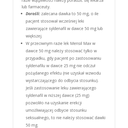
razie wątpliwości należy poradzić się lekarza
lub farmaceuty.
Dorośli:
zalecana dawka to 50 mg, o ile
pacjent stosował wcześniej leki
zawierające syldenafil w dawce 50 mg lub
większej.
W przeciwnym razie lek Mensil Max w
dawce 50 mg należy stosować tylko w
przypadku, gdy pacjent po zastosowaniu
syldenafilu w dawce 25 mg nie odczuł
pożądanego efektu (nie uzyskał wzwodu
wystarczającego do odbycia stosunku).
Jeśli zastosowanie leku zawierającego
syldenafil w niższej dawce (25 mg)
pozwoliło na uzyskanie erekcji
umożliwiającej odbycie stosunku
seksualnego, to nie należy stosować dawki
50 mg.