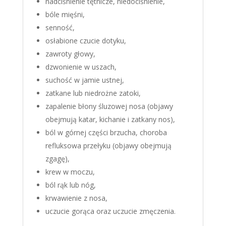
nadciśnienie tętnicze, niedociśnienie,
bóle mięśni,
senność,
osłabione czucie dotyku,
zawroty głowy,
dzwonienie w uszach,
suchość w jamie ustnej,
zatkane lub niedrożne zatoki,
zapalenie błony śluzowej nosa (objawy
obejmują katar, kichanie i zatkany nos),
ból w górnej części brzucha, choroba
refluksowa przełyku (objawy obejmują
zgagę),
krew w moczu,
ból rąk lub nóg,
krwawienie z nosa,
uczucie gorąca oraz uczucie zmęczenia.