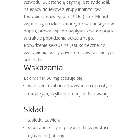
wzwodu. Substancją czynną jest syldenafil,
należący do leków z grupy inhibitorów
fosfodiesterazy typu 5 (PDE5). Lek Mensil
wspomaga rozkurcz naczyń krwionośnych w
prąciu, prowadząc do napływu krwi do prącia
w trakcie pobudzenia seksualnego.
Pobudzenie seksualne jest konieczne do
wystąpienia korzystnych efektów leczniczych
sildenafilu.
Wskazania
Lek Mensil 50 mg stosuje się:
w leczeniu zaburzeń wzwodu u dorosłych
mężczyzn, czyli impotencji definiowanej.
Skład
1 tabletka zawiera:
substancję czynną: syldenafil (w postaci
cytrynianu) 50 mg,