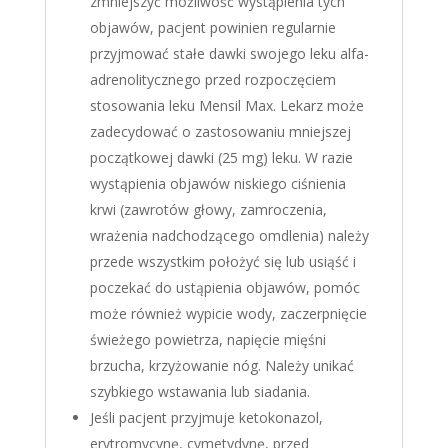
zmniejszyć możliwość wystąpienia tych
objawów, pacjent powinien regularnie
przyjmować stałe dawki swojego leku alfa-
adrenolitycznego przed rozpoczęciem
stosowania leku Mensil Max. Lekarz może
zadecydować o zastosowaniu mniejszej
początkowej dawki (25 mg) leku. W razie
wystąpienia objawów niskiego ciśnienia
krwi (zawrotów głowy, zamroczenia,
wrażenia nadchodzącego omdlenia) należy
przede wszystkim położyć się lub usiąść i
poczekać do ustąpienia objawów, pomóc
może również wypicie wody, zaczerpnięcie
świeżego powietrza, napięcie mięśni
brzucha, krzyżowanie nóg. Należy unikać
szybkiego wstawania lub siadania.
Jeśli pacjent przyjmuje ketokonazol,
erytromycynę, cymetydynę, przed