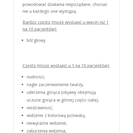
powodować działania niepożądane, chociaż
nie u każdego one wystąpią.
Bardzo często (może wystąpić u więcej niż 1
na 10 pacjentów):
ból głowy.
Często (może wystąpić u 1 na 10 pacjentów):
nudności,
nagłe zaczerwienienie twarzy,
uderzenia gorąca (objawy obejmują
uczucie gorąca w górnej części ciała),
niestrawność,
widzenie z kolorową poświatą,
niewyraźne widzenie,
zaburzenia widzenia,