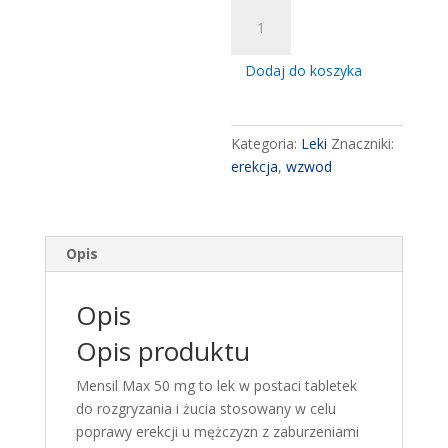
ilość
Mensil
Max
Dodaj do koszyka
50
mg,
4
Kategoria:
Leki
Znaczniki:
tabletki
erekcja
,
wzwod
do
zucia
erekcja
Opis
Opis
Opis produktu
Mensil Max 50 mg to lek w postaci tabletek
do rozgryzania i żucia stosowany w celu
poprawy erekcji u mężczyzn z zaburzeniami