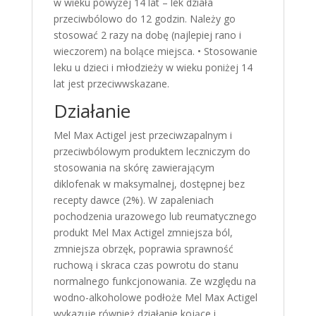
w wieku powyżej 14 lat – lek działa
przeciwbólowo do 12 godzin. Należy go
stosować 2 razy na dobę (najlepiej rano i
wieczorem) na bolące miejsca. • Stosowanie
leku u dzieci i młodzieży w wieku poniżej 14
lat jest przeciwwskazane.
Działanie
Mel Max Actigel jest przeciwzapalnym i
przeciwbólowym produktem leczniczym do
stosowania na skórę zawierającym
diklofenak w maksymalnej, dostępnej bez
recepty dawce (2%). W zapaleniach
pochodzenia urazowego lub reumatycznego
produkt Mel Max Actigel zmniejsza ból,
zmniejsza obrzęk, poprawia sprawność
ruchową i skraca czas powrotu do stanu
normalnego funkcjonowania. Ze względu na
wodno-alkoholowe podłoże Mel Max Actigel
wykazuje również działanie kojące i