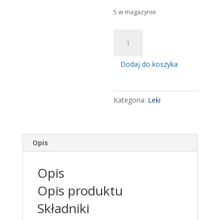
5 w magazynie
ilość
Mel
Max
Dodaj do koszyka
Actigel,
100
g
Kategoria:
Leki
przeciwzapalny
przeciwbolowy
Opis
Opis
Opis produktu
Składniki