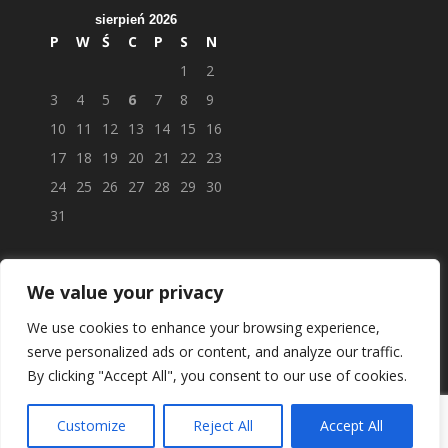
sierpień 2026
P
W
Ś
C
P
S
N
1
2
3
4
5
6
7
8
9
10
11
12
13
14
15
16
17
18
19
20
21
22
23
24
25
26
27
28
29
30
31
We value your privacy
We use cookies to enhance your browsing experience,
serve personalized ads or content, and analyze our traffic.
By clicking "Accept All", you consent to our use of cookies.
Customize
Reject All
Accept All
© APTEKAPOLSKAUK.PL