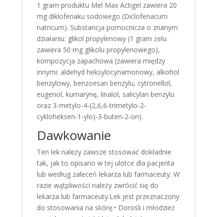
1 gram produktu Mel Max Actigel zawiera 20
mg diklofenaku sodowego (Diclofenacum
natricum). Substancja pomocnicza o znanym
działaniu: glikol propylenowy (1 gram żelu
zawiera 50 mg glikolu propylenowego),
kompozycja zapachowa (zawiera między
innymi: aldehyd heksylocynamonowy, alkohol
benzylowy, benzoesan benzylu, cytronellol,
eugenol, kumarynę, linalol, salicylan benzylu
oraz 3-metylo-4-(2,6,6-trimetylo-2-
cykloheksen-1-ylo)-3-buten-2-on).
Dawkowanie
Ten lek należy zawsze stosować dokładnie
tak, jak to opisano w tej ulotce dla pacjenta
lub według zaleceń lekarza lub farmaceuty. W
razie wątpliwości należy zwrócić się do
lekarza lub farmaceuty.Lek jest przeznaczony
do stosowania na skórę.• Dorośli i młodzież