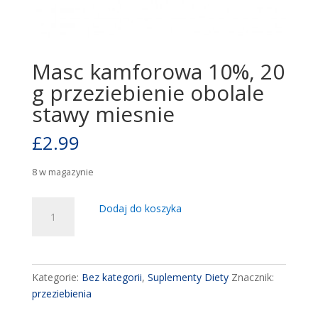
Masc kamforowa 10%, 20
g przeziebienie obolale
stawy miesnie
£
2.99
8 w magazynie
ilość
Dodaj do koszyka
Masc
kamforowa
10%,
20
Kategorie:
Bez kategorii
,
Suplementy Diety
Znacznik:
g
przeziebienia
przeziebienie