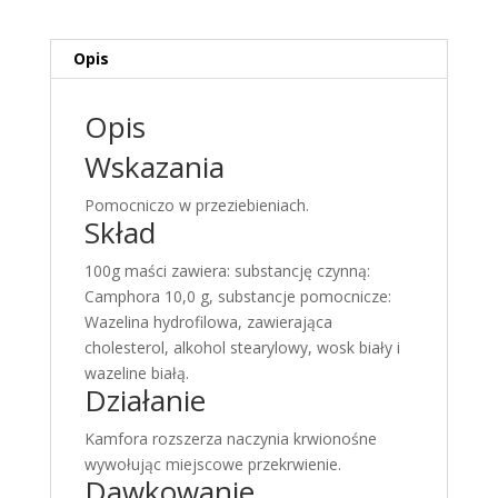
obolale
stawy
miesnie
Opis
Opis
Wskazania
Pomocniczo w przeziebieniach.
Skład
100g maści zawiera: substancję czynną:
Camphora 10,0 g, substancje pomocnicze:
Wazelina hydrofilowa, zawierająca
cholesterol, alkohol stearylowy, wosk biały i
wazeline białą.
Działanie
Kamfora rozszerza naczynia krwionośne
wywołując miejscowe przekrwienie.
Dawkowanie