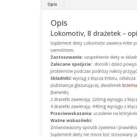
Opis
Opis
Lokomotiv, 8 drażetek – op
Suplement diety Lokomotiv zawiera imbir
samolotem.
Zastosowanie:
uzupełnienie diety w skład
Zalecane spożycie:
dorośli i dzieci powyż
problemów podczas podróży należy przyjąć ko
Składniki:
wyciąg z kłącza imbiru, celuloz
(substancja glazurująca), dwutlenek
krzem
(barwnik).
2 drażetki zawierają: 220mg wyciągu z kłącz
4 drażetki zawierają: 440mg wyciągu z kłącz
Przeciwwskazania:
uczulenie na którykolw
Ważne wskazówki:
Zrównoważony sposób żywienia i prawidłowy
Suplement diety nie może być stosowany ja