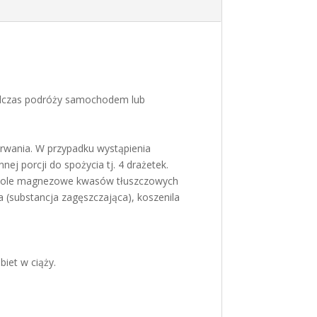
odczas podróży samochodem lub
 trwania. W przypadku wystąpienia
ej porcji do spożycia tj. 4 drażetek.
a), sole magnezowe kwasów tłuszczowych
a (substancja zagęszczająca), koszenila
biet w ciąży.