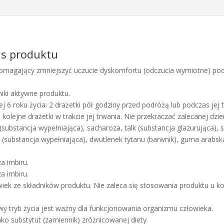
is produktu
 pomagający zmniejszyć uczucie dyskomfortu (odczucia wymiotne) p
niki aktywne produktu.
ej 6 roku życia: 2 drażetki pół godziny przed podróżą lub podczas jej
lejne drażetki w trakcie jej trwania. Nie przekraczać zalecanej dzienn
a (substancja wypełniająca), sacharoza, talk (substancja glazurując
u
(substancja wypełniająca), dwutlenek tytanu (barwnik), guma arabsk
a imbiru.
a imbiru.
iek ze składników produktu. Nie zaleca się stosowania produktu u ko
 tryb życia jest ważny dla funkcjonowania organizmu człowieka.
ko substytut (zamiennik) zróżnicowanej diety.