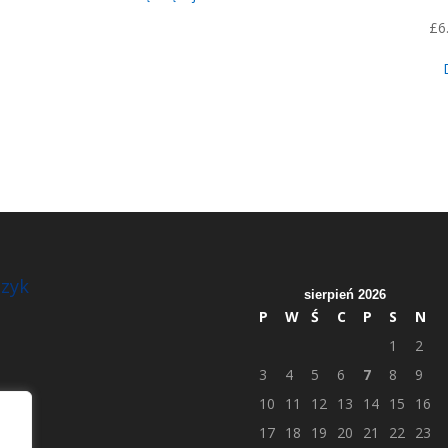
£
6
zyk
sierpień 2026
P
W
Ś
C
P
S
N
1
2
3
4
5
6
7
8
9
10
11
12
13
14
15
16
17
18
19
20
21
22
23