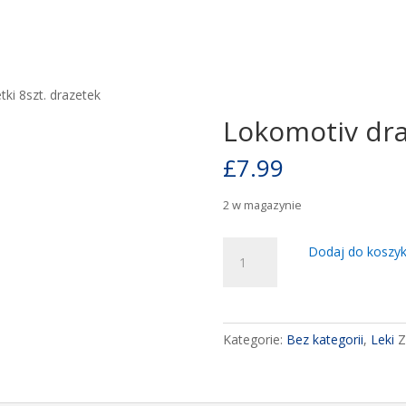
ki 8szt. drazetek
Lokomotiv draż
£
7.99
2 w magazynie
ilość
Dodaj do koszy
Lokomotiv
drażetki
8szt.
drazetek
Kategorie:
Bez kategorii
,
Leki
Z