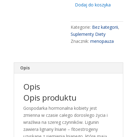
ilość
Dodaj do koszyka
Ligunin
menopauza
60
Kategorie:
Bez kategorii
,
caps
Suplementy Diety
-
Znacznik:
menopauza
menopause
period
Opis
Opis
Opis produktu
Gospodarka hormonalna kobiety jest
zmienna w czasie całego dorosłego życia i
wrażliwa na szereg czynników. Ligunin
zawiera lignany lniane – fitoestrogeny
uzyskane z siemienia lnianego, które mają