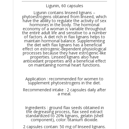
Ligunin, 60 capsules
Ligunin contains linseed lignans –
phytoestrogens obtained from linseed, which
have the ability to regulate the activity of sex
hormones in the body. The hormonal
economy of a woman is variable throughout
the entire adult life and sensitive to a number
of factors. A diet rich in flax lignans helps to
maintain hormonal balance. Supplementing
the diet with flax lignans has a beneficial
effect on estrogenic-dependent physiological
processes because they have estrogenic-like
properties. Linseed lignans also have
antioxidant properties and a beneficial effect
on maintaining normal heart functions.
Application : recommended for women to
supplement phytoestrogens in the diet.
Recommended intake : 2 capsules daily after
a meal.
Ingredients : ground flax seeds obtained in
the degreasing process, flax seed extract
standardized to 20% lignans, gelatin (shell
component), color: titanium dioxide.
2 capsules contain: 50 mg of linseed lignans.