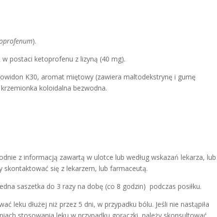
toprofenum
).
w postaci ketoprofenu z lizyną (40 mg).
 powidon K30, aromat miętowy (zawiera maltodekstrynę i gumę
, krzemionka koloidalna bezwodna.
odnie z informacją zawartą w ulotce lub według wskazań lekarza, lub
y skontaktować się z lekarzem, lub farmaceutą.
 Jedna saszetka do 3 razy na dobę (co 8 godzin) podczas posiłku.
ać leku dłużej niż przez 5 dni, w przypadku bólu. Jeśli nie nastąpiła
dniach stosowania leku w przypadku gorączki, należy skonsultować