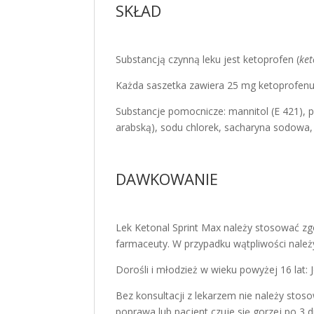
SKŁAD
Substancją czynną leku jest ketoprofen (
ke
Każda saszetka zawiera 25 mg ketoprofenu 
Substancje pomocnicze: mannitol (E 421),
arabską), sodu chlorek, sacharyna sodowa
DAWKOWANIE
Lek Ketonal Sprint Max należy stosować zg
farmaceuty. W przypadku wątpliwości należ
Dorośli i młodzież w wieku powyżej 16 lat:
Bez konsultacji z lekarzem nie należy stosow
poprawa lub pacjent czuje się gorzej po 3 