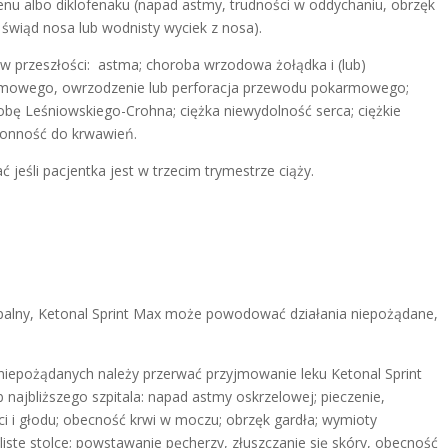
enu albo diklofenaku (napad astmy, trudności w oddychaniu, obrzęk
 świąd nosa lub wodnisty wyciek z nosa).
 w przeszłości: astma; choroba wrzodowa żołądka i (lub)
rmowego, owrzodzenie lub perforacja przewodu pokarmowego;
robę Leśniowskiego-Crohna; ciężka niewydolność serca; ciężkie
kłonność do krwawień.
 jeśli pacjentka jest w trzecim trymestrze ciąży.
apalny, Ketonal Sprint Max może powodować działania niepożądane,
 niepożądanych należy przerwać przyjmowanie leku Ketonal Sprint
b najbliższego szpitala: napad astmy oskrzelowej; pieczenie,
i i głodu; obecność krwi w moczu; obrzęk gardła; wymioty
liste stolce; powstawanie pęcherzy, złuszczanie się skóry, obecność