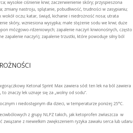
erca; wysokie ciśnienie krwi; zaczerwienienie skóry; przyspieszona
; zmiany nastroju, splątanie, pobudliwość, trudności w zasypianiu;
okół oczu; katar, świąd, kichanie i niedrożność nosa; utrata
enie skóry, wzniesiona wysypka; małe stężenie sodu we krwi; duże
e opon mózgowo-rdzeniowych; zapalenie naczyń krwionośnych, często
 zapalenie naczyń); zapalenie trzustki, które powoduje silny ból
TROŻNOŚCI
wgorączkowy Ketonal Sprint Max zawiera sód: ten lek na ból zawiera
 to znaczy lek uznaje się za „wolny od sodu”.
cznym i niedostępnym dla dzieci, w temperaturze poniżej 25°C.
zeciwbólowych z grupy NLPZ takich, jak ketoprofen zwłaszcza w
yć związane z niewielkim zwiększeniem ryzyka zawału serca lub udaru