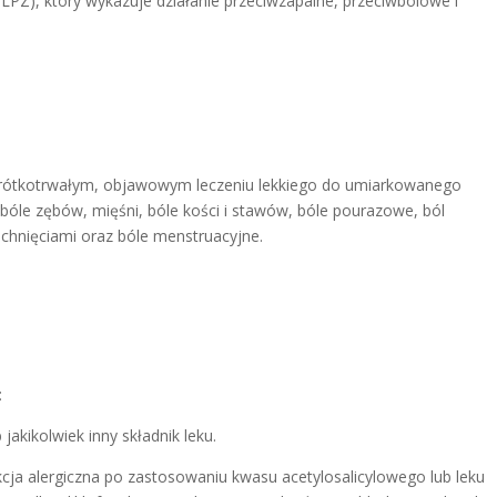
LPZ), który wykazuje działanie przeciwzapalne, przeciwbólowe i
w krótkotrwałym, objawowym leczeniu lekkiego do umiarkowanego
bóle zębów, mięśni, bóle kości i stawów, bóle pourazowe, ból
chnięciami oraz bóle menstruacyjne.
:
 jakikolwiek inny składnik leku.
akcja alergiczna po zastosowaniu kwasu acetylosalicylowego lub leku