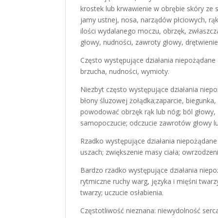
krostek lub krwawienie w obrębie skóry ze 
jamy ustnej, nosa, narządów płciowych, rą
ilości wydalanego moczu, obrzęk, zwłaszcza 
głowy, nudności, zawroty głowy, drętwieni
Często występujące działania niepożądane 
brzucha, nudności, wymioty.
Niezbyt często występujące działania niep
błony śluzowej żołądka;zaparcie, biegunka
powodować obrzęk rąk lub nóg; ból głowy, 
samopoczucie; odczucie zawrotów głowy lu
Rzadko występujące działania niepożądane
uszach; zwiększenie masy ciała; owrzodzeni
Bardzo rzadko występujące działania niepo
rytmiczne ruchy warg, języka i mięśni twarzy
twarzy; uczucie osłabienia.
Częstotliwość nieznana: niewydolność serca