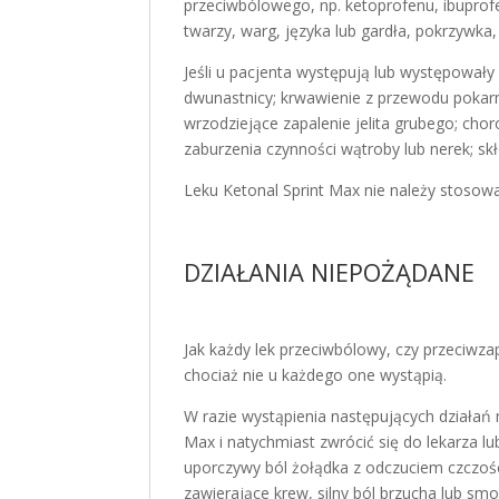
przeciwbólowego, np. ketoprofenu, ibuprof
twarzy, warg, języka lub gardła, pokrzywka,
Jeśli u pacjenta występują lub występowały
dwunastnicy; krwawienie z przewodu poka
wrzodziejące zapalenie jelita grubego; cho
zaburzenia czynności wątroby lub nerek; s
Leku Ketonal Sprint Max nie należy stosować
DZIAŁANIA NIEPOŻĄDANE
Jak każdy lek przeciwbólowy, czy przeciwz
chociaż nie u każdego one wystąpią.
W razie wystąpienia następujących działań
Max i natychmiast zwrócić się do lekarza lu
uporczywy ból żołądka z odczuciem czczośc
zawierające krew, silny ból brzucha lub smo