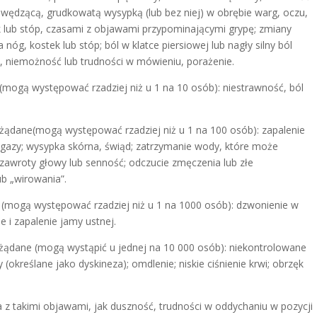
swędzącą, grudkowatą wysypką (lub bez niej) w obrębie warg, oczu,
k lub stóp, czasami z objawami przypominającymi grypę; zmiany
nóg, kostek lub stóp; ból w klatce piersiowej lub nagły silny ból
e, niemożność lub trudności w mówieniu, porażenie.
(mogą występować rzadziej niż u 1 na 10 osób): niestrawność, ból
ożądane(mogą występować rzadziej niż u 1 na 100 osób): zapalenie
, gazy; wysypka skórna, świąd; zatrzymanie wody, które może
zawroty głowy lub senność; odczucie zmęczenia lub złe
b „wirowania”.
 (mogą występować rzadziej niż u 1 na 1000 osób): dzwonienie w
e i zapalenie jamy ustnej.
żądane (mogą wystąpić u jednej na 10 000 osób): niekontrolowane
 (określane jako dyskineza); omdlenie; niskie ciśnienie krwi; obrzęk
 z takimi objawami, jak duszność, trudności w oddychaniu w pozycji