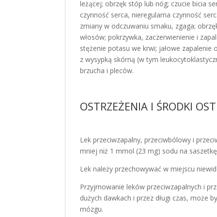
leżącej; obrzęk stóp lub nóg; czucie bicia s
czynność serca, nieregularna czynność serca
zmiany w odczuwaniu smaku, zgaga; obrzęk w
włosów; pokrzywka, zaczerwienienie i zapal
stężenie potasu we krwi; jałowe zapaleni
z wysypką skórną (w tym leukocytoklastyczne
brzucha i pleców.
OSTRZEŻENIA I ŚRODKI OS
Lek przeciwzapalny, przeciwbólowy i przeci
mniej niż 1 mmol (23 mg) sodu na saszetkę,
Lek należy przechowywać w miejscu niewido
Przyjmowanie leków przeciwzapalnych i pr
dużych dawkach i przez długi czas, może b
mózgu.