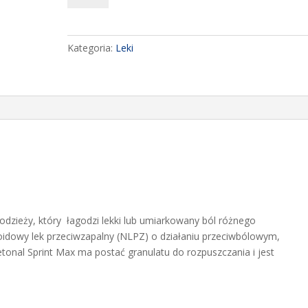
SPRINT
MAX,
50
Kategoria:
Leki
MG,
GRANULAT
DO
SPORZĄDZANIA
ROZTWORU
DOUSTNEGO,
12
SASZETEK
łodzieży, który łagodzi lekki lub umiarkowany ból różnego
oidowy lek przeciwzapalny (NLPZ) o działaniu przeciwbólowym,
onal Sprint Max ma postać granulatu do rozpuszczania i jest