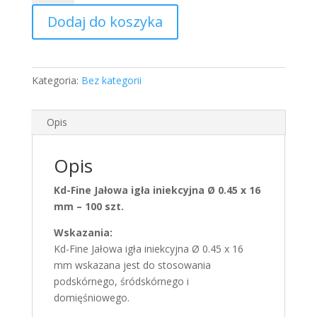
igla
Dodaj do koszyka
iniekcyjna
Ø
0.45
x
Kategoria:
Bez kategorii
16
mm
-
Opis
100
szt.
Opis
igly
Kd-Fine Jałowa igła iniekcyjna Ø 0.45 x 16
mm – 100 szt.
Wskazania:
Kd-Fine Jałowa igła iniekcyjna Ø 0.45 x 16
mm wskazana jest do stosowania
podskórnego, śródskórnego i
domięśniowego.