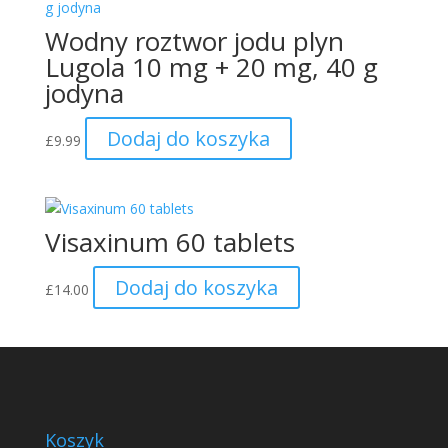
Wodny roztwor jodu plyn
Lugola 10 mg + 20 mg, 40 g
jodyna
Dodaj do koszyka
£
9.99
Visaxinum 60 tablets
Dodaj do koszyka
£
14.00
Koszyk