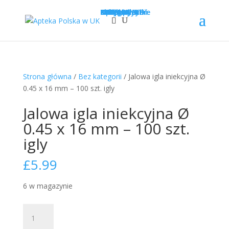
Sklep
Opcje wysyłki
Kategorie
LEKI
SUPLEMENTY
KOSMETYKI
PROMOCJE
Krótka data
Zadaj pytanie
Nowości!
0
£
0.00
Strona główna
/
Bez kategorii
/ Jalowa igla iniekcyjna Ø
0.45 x 16 mm – 100 szt. igly
Jalowa igla iniekcyjna Ø
0.45 x 16 mm – 100 szt.
igly
£
5.99
6 w magazynie
ilość
Jalowa