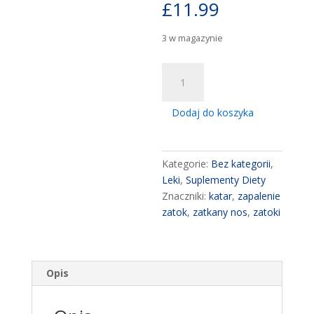
£
11.99
3 w magazynie
ilość
Ibuprom
Zatoki
Dodaj do koszyka
Hipertonic
spray
do
Kategorie:
Bez kategorii
,
nosa
Leki
,
Suplementy Diety
50
Znaczniki:
katar
,
zapalenie
ml
zatok
,
zatkany nos
,
zatoki
katar
zapalenie
zatok
Opis