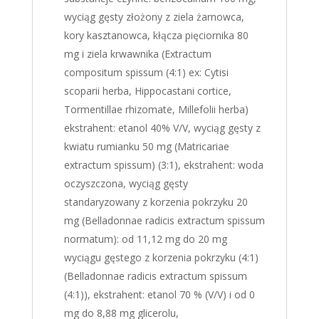
wyciąg gęsty złożony z ziela żarnowca,
kory kasztanowca, kłącza pięciornika 80
mg i ziela krwawnika (Extractum
compositum spissum (4:1) ex: Cytisi
scoparii herba, Hippocastani cortice,
Tormentillae rhizomate, Millefolii herba)
ekstrahent: etanol 40% V/V, wyciąg gęsty z
kwiatu rumianku 50 mg (Matricariae
extractum spissum) (3:1), ekstrahent: woda
oczyszczona, wyciąg gęsty
standaryzowany z korzenia pokrzyku 20
mg (Belladonnae radicis extractum spissum
normatum): od 11,12 mg do 20 mg
wyciągu gęstego z korzenia pokrzyku (4:1)
(Belladonnae radicis extractum spissum
(4:1)), ekstrahent: etanol 70 % (V/V) i od 0
mg do 8,88 mg glicerolu,