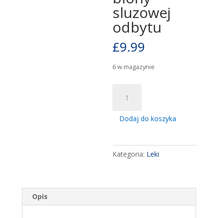
sluzowej
odbytu
£
9.99
6 w magazynie
ilość
Hemorol,
czopki,
Dodaj do koszyka
12
sztuk
hemoroidy
Kategoria:
Leki
zylaki
odbytu
zapalenie
blony
Opis
sluzowej
odbytu