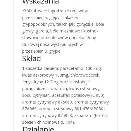
Wskazania
Krótkotrwałe łagodzenie objawów
przeziębienia, grypy i zakażeń
grypopodobnych, takich jak: gorączka, bóle
głowy, gardła, bóle mięśniowe i kostno-
stawowe oraz objawów obrzęku błony
śluzowej nosa występujących w
przeziębieniu, grypie.
Skład
1 saszetka zawiera: paracetamol 1000mg,
kwas askorbowy 100mg, chlorowodorek
fenylefryny 12,2mg oraz substancje
pomocnicze: sacharoza, kwas cytrynowy,
sodu cytrynian, acesulfan potasowy (E 950),
aromat cytrynowy 875060, aromat cytrynowy
87A069, aromat cytrynowy 501.476/AP0504,
aromat cytrynowy 875928, aspartam (E 951),
żółcień chinolinowa (E 104).
Działanie