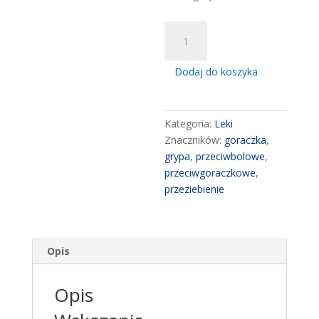
ilość
Gripex
Hot
Dodaj do koszyka
Max
1000
mg
Kategoria:
Leki
+
Znaczników:
goraczka
,
100
grypa
,
przeciwbolowe
,
mg
przeciwgoraczkowe
,
+
przeziebienie
12,2
mg,
8
saszetek
Opis
Opis