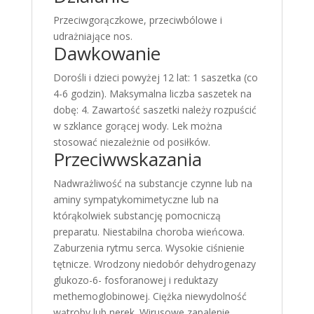
Przeciwgorączkowe, przeciwbólowe i
udrażniające nos.
Dawkowanie
Dorośli i dzieci powyżej 12 lat: 1 saszetka (co
4-6 godzin). Maksymalna liczba saszetek na
dobę: 4. Zawartość saszetki należy rozpuścić
w szklance gorącej wody. Lek można
stosować niezależnie od posiłków.
Przeciwwskazania
Nadwrażliwość na substancje czynne lub na
aminy sympatykomimetyczne lub na
którąkolwiek substancję pomocniczą
preparatu. Niestabilna choroba wieńcowa.
Zaburzenia rytmu serca. Wysokie ciśnienie
tętnicze. Wrodzony niedobór dehydrogenazy
glukozo-6- fosforanowej i reduktazy
methemoglobinowej. Ciężka niewydolność
wątroby lub nerek. Wirusowe zapalenie