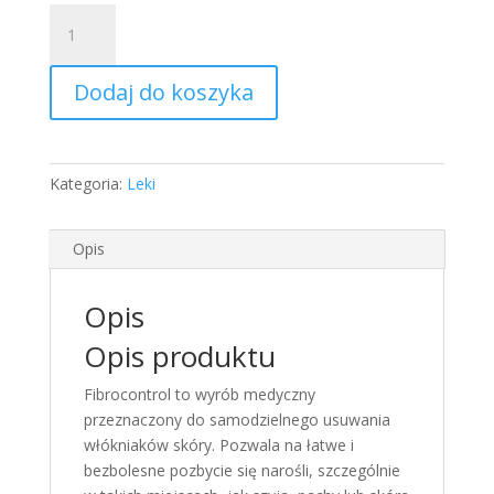
ilość
Fibrocontrol
zestaw
Dodaj do koszyka
do
leczenia
wlokniakow
skory
Kategoria:
Leki
plastry
+
aplikator
Opis
fibro
control
Opis
Opis produktu
Fibrocontrol to wyrób medyczny
przeznaczony do samodzielnego usuwania
włókniaków skóry. Pozwala na łatwe i
bezbolesne pozbycie się narośli, szczególnie