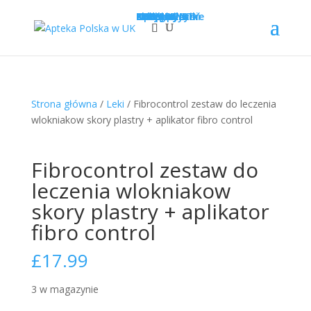
Sklep
Opcje wysyłki
Kategorie
LEKI
SUPLEMENTY
KOSMETYKI
PROMOCJE
Krótka data
Zadaj pytanie
Nowości!
0
£
0.00
Strona główna
/
Leki
/ Fibrocontrol zestaw do leczenia
wlokniakow skory plastry + aplikator fibro control
Fibrocontrol zestaw do
leczenia wlokniakow
skory plastry + aplikator
fibro control
£
17.99
3 w magazynie