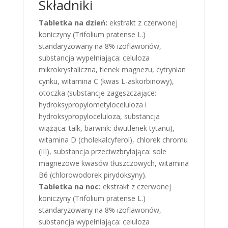
Składniki
Tabletka na dzień:
ekstrakt z czerwonej
koniczyny (Trifolium pratense L.)
standaryzowany na 8% izoflawonów,
substancja wypełniająca: celuloza
mikrokrystaliczna, tlenek magnezu, cytrynian
cynku, witamina C (kwas L-askorbinowy),
otoczka (substancje zagęszczające:
hydroksypropylometyloceluloza i
hydroksypropyloceluloza, substancja
wiążąca: talk, barwnik: dwutlenek tytanu),
witamina D (cholekalcyferol), chlorek chromu
(III), substancja przeciwzbrylająca: sole
magnezowe kwasów tłuszczowych, witamina
B6 (chlorowodorek pirydoksyny).
Tabletka na noc:
ekstrakt z czerwonej
koniczyny (Trifolium pratense L.)
standaryzowany na 8% izoflawonów,
substancja wypełniająca: celuloza