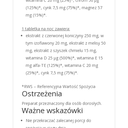
witamina C 20 mg (25%)*, chrom 50 µg
(125%)*, cynk 7,5 mg (75%)*, magnez 57
mg (15%)*.
1 tabletka na noc zawiera:
ekstrakt z czerwonej koniczyny 250 mg, w
tym izoflawony 20 mg, ekstrakt z melisy 50
mg, ekstrakt z szyszek chmielu 15 mg,
witamina D 25 µg (500%)*, witamina E 15
mg alfa-TE (125%)*, witamina C 20 mg
(25%)*, cynk 7,5 mg (75%)*.
*RWS – Referencyjna Wartość Spożycia
Ostrzeżenia
Preparat przeznaczony dla osób dorosłych.
Ważne wskazówki
Nie przekraczać zalecanej porcji do
spożycia w ciągu dnia.