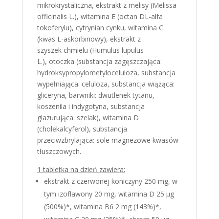
mikrokrystaliczna, ekstrakt z melisy (Melissa
officinalis L.), witamina E (octan DL-alfa
tokoferylu), cytrynian cynku, witamina C
(kwas L-askorbinowy), ekstrakt z
szyszek chmielu (Humulus lupulus
L.), otoczka (substancja zagęszczająca:
hydroksypropylometyloceluloza, substancja
wypełniająca: celuloza, substancja wiążąca:
gliceryna, barwniki: dwutlenek tytanu,
koszenila i indygotyna, substancja
glazurująca: szelak), witamina D
(cholekalcyferol), substancja
przeciwzbrylająca: sole magnezowe kwasów
tłuszczowych.
1 tabletka na dzień zawiera:
ekstrakt z czerwonej koniczyny 250 mg, w
tym izoflawony 20 mg, witamina D 25 µg
(500%)*, witamina B6 2 mg (143%)*,