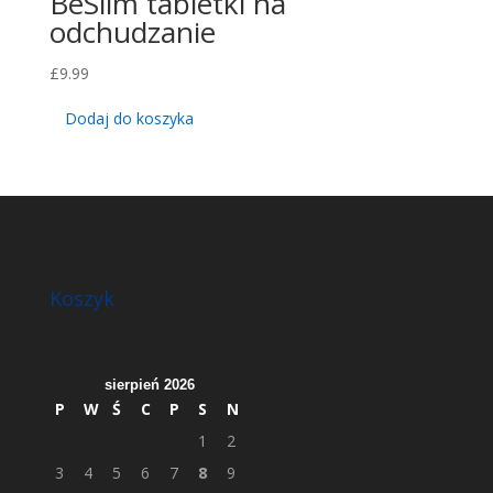
BeSlim tabletki na
odchudzanie
£
9.99
Dodaj do koszyka
Koszyk
sierpień 2026
P
W
Ś
C
P
S
N
1
2
3
4
5
6
7
8
9