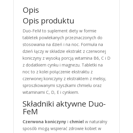
noc
Opis
menopauza
Opis produktu
Duo-FeM to suplement diety w formie
tabletek powlekanych przeznaczonych do
stosowania na dzień i na noc. Formuła na
dzień łączy w składzie ekstrakt z czerwonej
koniczyny z wysoką porcją witamina B6, C i D
z dodatkiem cynku i magnezu. Tabletki na
noc to z kolei połączenie ekstraktu z
czerwonej koniczyny z ekstraktem z melisy,
sproszkowanymi szyszkami chmielu oraz
witaminami C, D, E i cynkiem.
Składniki aktywne Duo-
FeM
Czerwona koniczyny
i
chmiel
w naturalny
sposób mogą wspierać zdrowie kobiet w