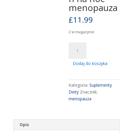
menopauza
£
11.99
2 w magazynie
ilość
Duo-
FeM
Dodaj do koszyka
28
tabletek
powlekanych
Kategoria:
Suplementy
na
Diety
Znacznik:
dzien
menopauza
+
28
tabletek
powlekanych
Opis
na