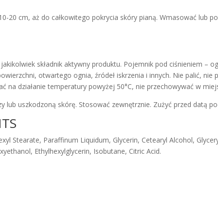
i 10-20 cm, aż do całkowitego pokrycia skóry pianą. Wmasować lub po
 jakikolwiek składnik aktywny produktu. Pojemnik pod ciśnieniem –
owierzchni, otwartego ognia, źródeł iskrzenia i innych. Nie palić, n
żać na działanie temperatury powyżej 50°C, nie przechowywać w mie
czy lub uszkodzoną skórę. Stosować zewnętrznie. Zużyć przed datą 
NTS
exyl Stearate, Paraffinum Liquidum, Glycerin, Cetearyl Alcohol, Glyce
xyethanol, Ethylhexylglycerin, Isobutane, Citric Acid.