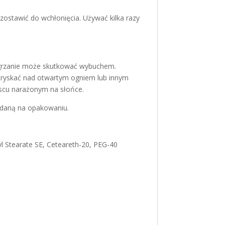
zostawić do wchłonięcia. Używać kilka razy
 ogrzanie może skutkować wybuchem.
ie pryskać nad otwartym ogniem lub innym
jscu narażonym na słońce.
podaną na opakowaniu.
ryl Stearate SE, Ceteareth-20, PEG-40