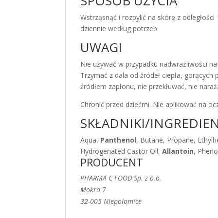
SPOSÓB UŻYCIA
Wstrząsnąć i rozpylić na skórę z odległośc
dziennie według potrzeb.
UWAGI
Nie używać w przypadku nadwrażliwości na
Trzymać z dala od źródeł ciepła, gorących p
źródłem zapłonu, nie przekłuwać, nie nara
Chronić przed dziećmi. Nie aplikować na o
SKŁADNIKI/INGREDIE
Aqua,
Panthenol
, Butane, Propane, Ethylh
Hydrogenated Castor Oil,
Allantoin
, Pheno
PRODUCENT
PHARMA C FOOD Sp. z o.o.
Mokra 7
32-005 Niepołomice