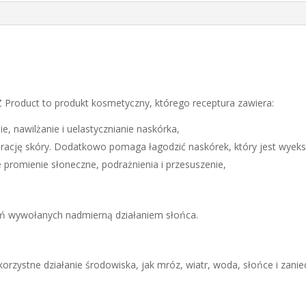
150
ML
Product to produkt kosmetyczny, którego receptura zawiera:
ie, nawilżanie i uelastycznianie naskórka,
ację skóry. Dodatkowo pomaga łagodzić naskórek, który jest wyeks
 promienie słoneczne, podrażnienia i przesuszenie,
ień wywołanych nadmierną działaniem słońca.
orzystne działanie środowiska, jak mróz, wiatr, woda, słońce i zanie