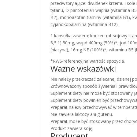
przeciwzbrylające: dwutlenek krzemu i sol
tytanu, D-pantotenian wapnia (witamina B5)
B2), monoazotan tiaminy (witamina B1), kwa
cyjanokobalamina (witamina B12).
1 kapsułka zawiera: koncentrat sojowy st
5,5:1) 50mg, wapń 400mg (50%)*, jod 100
(niacyna), 16mg NE (100%)*, witamina B5 
*RWS-referencyjna wartość spożycia.
Ważne wskazówki
Nie należy przekraczać zalecanej dzienej por
Zrównoważony sposób żywienia i prawidłowy
Suplement diety nie może być stosowany ja
Suplement diety powinien być przechowywa
Preparat należy przechowywać w temperatu
Nie zawiera laktozy ani glutenu.
Preparat może być stosowany przez choryc
Produkt zawiera soję.
Producent