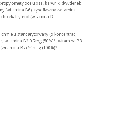
propylometyloceluloza, barwnik: dwutlenek
yny (witamina B6), ryboflawina (witamina
 cholekalcyferol (witamina D),
 chmielu standaryzowany (o koncentracji
*, witamina B2 0,7mg (50%)*, witamina B3
 (witamina B7) 50mcg (100%)*.