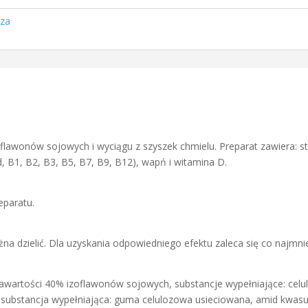
za
flawonów sojowych i wyciągu z szyszek chmielu. Preparat zawiera: s
d, B1, B2, B3, B5, B7, B9, B12), wapń i witamina D.
eparatu.
ożna dzielić. Dla uzyskania odpowiedniego efektu zaleca się co najm
awartości 40% izoflawonów sojowych, substancje wypełniające: celu
lk, substancja wypełniająca: guma celulozowa usieciowana, amid kwas