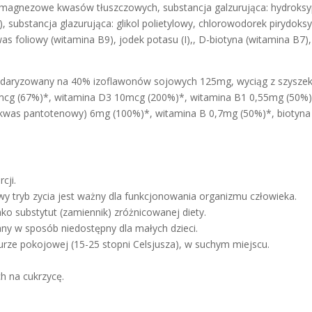
e magnezowe kwasów tłuszczowych, substancja galzurująca: hydroksy
, substancja glazurująca: glikol polietylowy, chlorowodorek pirydoks
s foliowy (witamina B9), jodek potasu (I),, D-biotyna (witamina B7),
andaryzowany na 40% izoflawonów sojowych 125mg, wyciąg z szyszek
mcg (67%)*, witamina D3 10mcg (200%)*, witamina B1 0,55mg (50%)
(kwas pantotenowy) 6mg (100%)*, witamina B 0,7mg (50%)*, biotyna
cji.
 tryb zycia jest ważny dla funkcjonowania organizmu człowieka.
ko substytut (zamiennik) zróżnicowanej diety.
ny w sposób niedostępny dla małych dzieci.
rze pokojowej (15-25 stopni Celsjusza), w suchym miejscu.
h na cukrzycę.