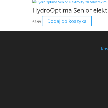
HydroOptima Senior elekt
Dodaj do koszyka
£
5.99
Kos