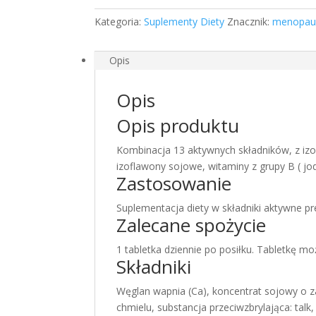
30
Kategoria:
Suplementy Diety
Znacznik:
menopau
tabletek
menopauza
Opis
Opis
Opis produktu
Kombinacja 13 aktywnych składników, z izo
izoflawony sojowe, witaminy z grupy B ( jo
Zastosowanie
Suplementacja diety w składniki aktywne pr
Zalecane spożycie
1 tabletka dziennie po posiłku. Tabletkę m
Składniki
Węglan wapnia (Ca), koncentrat sojowy o z
chmielu, substancja przeciwzbrylająca: ta