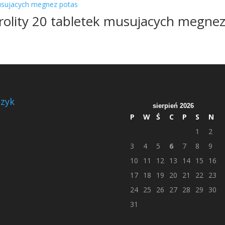
rolity 20 tabletek musujacych megnez
zyk
sierpień 2026
P
W
Ś
C
P
S
N
1
2
3
4
5
6
7
8
9
10
11
12
13
14
15
16
17
18
19
20
21
22
23
24
25
26
27
28
29
30
31