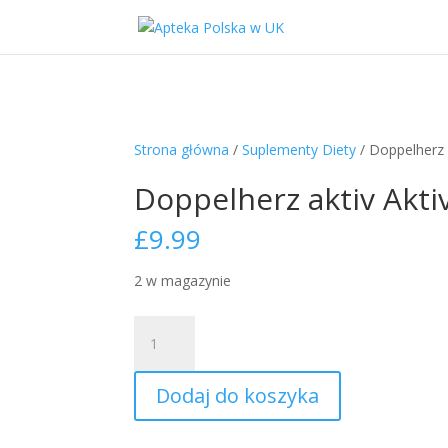
Strona główna
/
Suplementy Diety
/ Doppelherz 
Doppelherz aktiv Akt
£
9.99
2 w magazynie
ilość
Doppelherz
aktiv
Dodaj do koszyka
Aktiv-
Meno
Forte,