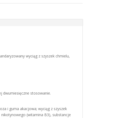
tandaryzowany wyciąg z szyszek chmielu,
niej dwumiesięczne stosowanie.
loza i guma akacjowa; wyciąg z szyszek
u nikotynowego (witamina B3), substancje