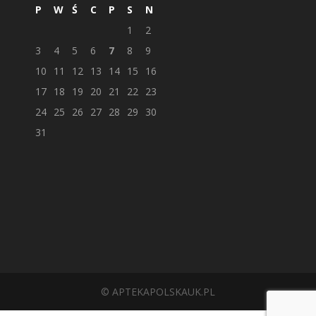
P
W
Ś
C
P
S
N
1
2
3
4
5
6
7
8
9
10
11
12
13
14
15
16
17
18
19
20
21
22
23
24
25
26
27
28
29
30
31
© APTEKAPOLSKAUK.PL