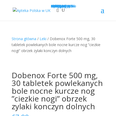
Sklep
Opcje wysyłki
Kategorie
LEKI
SUPLEMENTY
KOSMETYKI
PROMOCJE
Krótka data
Zadaj pytanie
Nowości!
0
£
0.00
Strona główna
/
Leki
/ Dobenox Forte 500 mg, 30
tabletek powlekanych bole nocne kurcze nog ”ciezkie
nogi” obrzek zylaki konczyn dolnych
Dobenox Forte 500 mg,
30 tabletek powlekanych
bole nocne kurcze nog
”ciezkie nogi” obrzek
zylaki konczyn dolnych