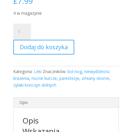
£
7.99
4 w magazynie
ilość
Dobenox
Forte
Dodaj do koszyka
500
mg,
30
tabletek
Kategoria:
Leki
Znaczników:
bol nog
,
niewydolnosc
powlekanych
krazenia
,
nocne kurcze
,
parestezje
,
zmiany skorne
,
bole
zylaki konczyn dolnych
nocne
kurcze
nog
Opis
''ciezkie
nogi''
Opis
obrzek
zylaki
Wskazania