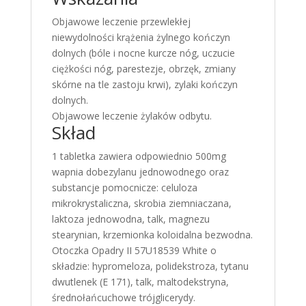
konczyn
Objawowe leczenie przewlekłej
dolnych
niewydolności krążenia żylnego kończyn
dolnych (bóle i nocne kurcze nóg, uczucie
ciężkości nóg, parestezje, obrzęk, zmiany
skórne na tle zastoju krwi), zylaki kończyn
dolnych.
Objawowe leczenie żylaków odbytu.
Skład
1 tabletka zawiera odpowiednio 500mg
wapnia dobezylanu jednowodnego oraz
substancje pomocnicze: celuloza
mikrokrystaliczna, skrobia ziemniaczana,
laktoza jednowodna, talk, magnezu
stearynian, krzemionka koloidalna bezwodna.
Otoczka Opadry II 57U18539 White o
składzie: hypromeloza, polidekstroza, tytanu
dwutlenek (E 171), talk, maltodekstryna,
średnołańcuchowe trójglicerydy.