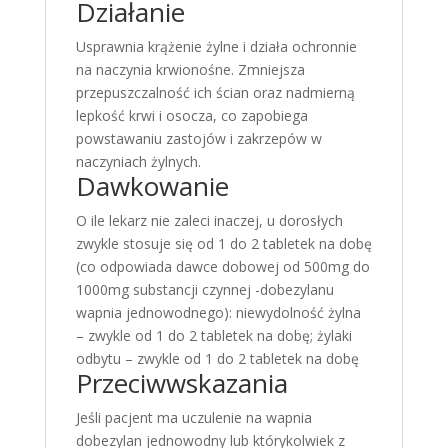
Działanie
Usprawnia krążenie żylne i działa ochronnie
na naczynia krwionośne. Zmniejsza
przepuszczalność ich ścian oraz nadmierną
lepkość krwi i osocza, co zapobiega
powstawaniu zastojów i zakrzepów w
naczyniach żylnych.
Dawkowanie
O ile lekarz nie zaleci inaczej, u dorosłych
zwykle stosuje się od 1 do 2 tabletek na dobę
(co odpowiada dawce dobowej od 500mg do
1000mg substancji czynnej -dobezylanu
wapnia jednowodnego): niewydolność żylna
– zwykle od 1 do 2 tabletek na dobę; żylaki
odbytu – zwykle od 1 do 2 tabletek na dobę
Przeciwwskazania
Jeśli pacjent ma uczulenie na wapnia
dobezylan jednowodny lub którykolwiek z