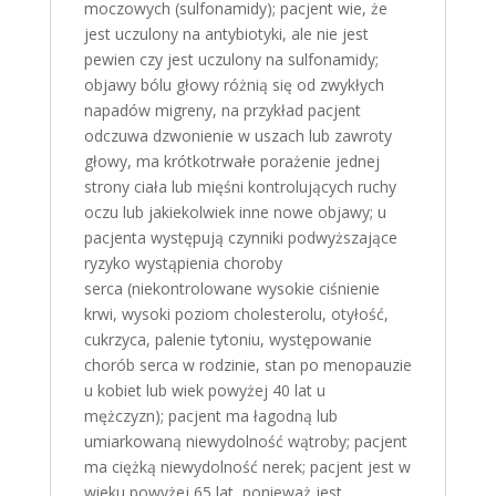
moczowych (sulfonamidy); pacjent wie, że
jest uczulony na antybiotyki, ale nie jest
pewien czy jest uczulony na sulfonamidy;
objawy bólu głowy różnią się od zwykłych
napadów migreny, na przykład pacjent
odczuwa dzwonienie w uszach lub zawroty
głowy, ma krótkotrwałe porażenie jednej
strony ciała lub mięśni kontrolujących ruchy
oczu lub jakiekolwiek inne nowe objawy; u
pacjenta występują czynniki podwyższające
ryzyko wystąpienia choroby
serca (niekontrolowane wysokie ciśnienie
krwi, wysoki poziom cholesterolu, otyłość,
cukrzyca, palenie tytoniu, występowanie
chorób serca w rodzinie, stan po menopauzie
u kobiet lub wiek powyżej 40 lat u
mężczyzn); pacjent ma łagodną lub
umiarkowaną niewydolność wątroby; pacjent
ma ciężką niewydolność nerek; pacjent jest w
wieku powyżej 65 lat, ponieważ jest