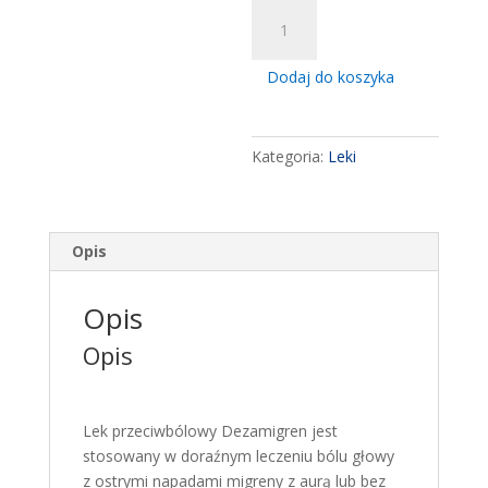
ilość
Dezamigren,
12,5
Dodaj do koszyka
mg,
tabletki
powlekane,
Kategoria:
Leki
2
szt.
Opis
Opis
Opis
Lek przeciwbólowy Dezamigren jest
stosowany w doraźnym leczeniu bólu głowy
z ostrymi napadami migreny z aurą lub bez