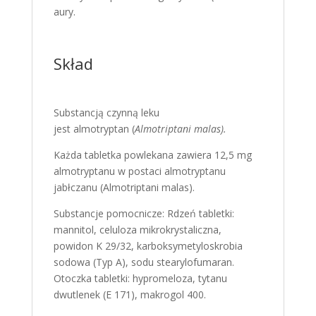
aury.
Skład
Substancją czynną leku
jest almotryptan (
Almotriptani malas).
Każda tabletka powlekana zawiera 12,5 mg
almotryptanu w postaci almotryptanu
jabłczanu (Almotriptani malas).
Substancje pomocnicze: Rdzeń tabletki:
mannitol, celuloza mikrokrystaliczna,
powidon K 29/32, karboksymetyloskrobia
sodowa (Typ A), sodu stearylofumaran.
Otoczka tabletki: hypromeloza, tytanu
dwutlenek (E 171), makrogol 400.