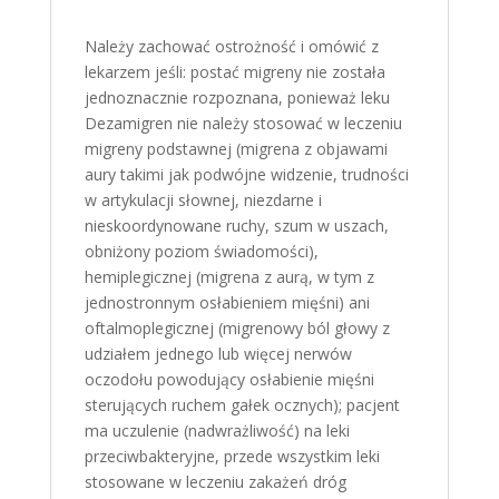
Należy zachować ostrożność i omówić z
lekarzem jeśli: postać migreny nie została
jednoznacznie rozpoznana, ponieważ leku
Dezamigren nie należy stosować w leczeniu
migreny podstawnej (migrena z objawami
aury takimi jak podwójne widzenie, trudności
w artykulacji słownej, niezdarne i
nieskoordynowane ruchy, szum w uszach,
obniżony poziom świadomości),
hemiplegicznej (migrena z aurą, w tym z
jednostronnym osłabieniem mięśni) ani
oftalmoplegicznej (migrenowy ból głowy z
udziałem jednego lub więcej nerwów
oczodołu powodujący osłabienie mięśni
sterujących ruchem gałek ocznych); pacjent
ma uczulenie (nadwrażliwość) na leki
przeciwbakteryjne, przede wszystkim leki
stosowane w leczeniu zakażeń dróg