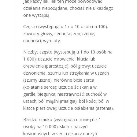
Jak każdy lek, lek ten może powodować
działania niepożądane, chociaż nie u każdego
one wystąpią.
Często (występują u 1 do 10 osób na 100):
zawroty głowy; senność; zmęczenie;
nudności; wymioty.
Niezbyt często (występują u 1 do 10 osób na
1 000): uczucie mrowienia, kłucia lub
drętwienia (parestezje); ból głowy; uczucie
dzwonienia, szumu lub strzykania w uszach
(szumy uszne); nierówne bicie serca
(kołatanie serca); uczucie ściskania w
gardle; biegunka; niestrawność; suchość w
ustach; ból mięśni (mialgia); ból kości; ból w
klatce piersiowej; uczucie osłabienia (astenia).
Bardzo rzadko (występują u mniej niż 1
osoby na 10 000): skurcz naczyń
krwionośnych w sercu (skurcz naczyń