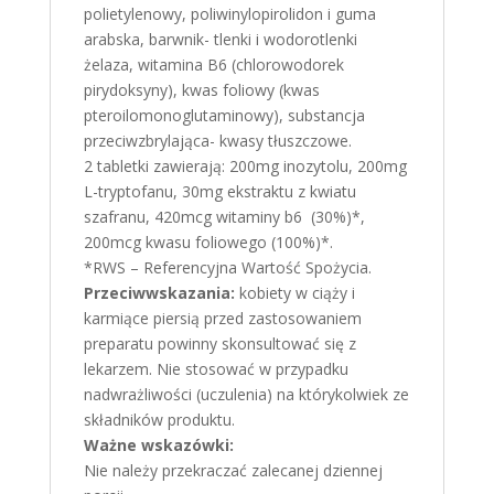
polietylenowy, poliwinylopirolidon i guma
arabska, barwnik- tlenki i wodorotlenki
żelaza, witamina B6 (chlorowodorek
pirydoksyny), kwas foliowy (kwas
pteroilomonoglutaminowy), substancja
przeciwzbrylająca- kwasy tłuszczowe.
2 tabletki zawierają: 200mg inozytolu, 200mg
L-tryptofanu, 30mg ekstraktu z kwiatu
szafranu, 420mcg witaminy b6 (30%)*,
200mcg kwasu foliowego (100%)*.
*RWS – Referencyjna Wartość Spożycia.
Przeciwwskazania:
kobiety w ciąży i
karmiące piersią przed zastosowaniem
preparatu powinny skonsultować się z
lekarzem. Nie stosować w przypadku
nadwrażliwości (uczulenia) na którykolwiek ze
składników produktu.
Ważne wskazówki:
Nie należy przekraczać zalecanej dziennej