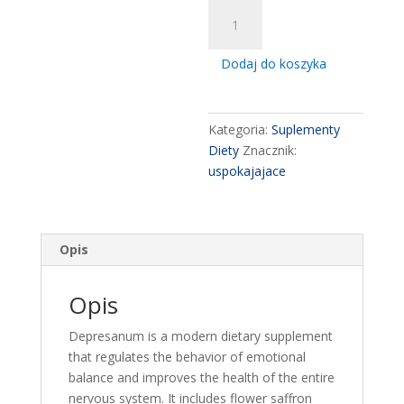
ilość
DEPRESANUM
x
Dodaj do koszyka
60
tabletek
antidepressant
Kategoria:
Suplementy
Diety
Znacznik:
uspokajajace
Opis
Opis
Depresanum is a modern dietary supplement
that regulates the behavior of emotional
balance and improves the health of the entire
nervous system. It includes flower saffron