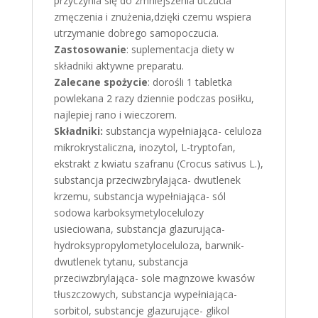
przyczynia się do zmniejszenia uczucia
zmęczenia i znużenia,dzięki czemu wspiera
utrzymanie dobrego samopoczucia.
Zastosowanie
: suplementacja diety w
składniki aktywne preparatu.
Zalecane spożycie
: dorośli 1 tabletka
powlekana 2 razy dziennie podczas posiłku,
najlepiej rano i wieczorem.
Składniki:
substancja wypełniająca- celuloza
mikrokrystaliczna, inozytol, L-tryptofan,
ekstrakt z kwiatu szafranu (Crocus sativus L.),
substancja przeciwzbrylająca- dwutlenek
krzemu, substancja wypełniająca- sól
sodowa karboksymetylocelulozy
usieciowana, substancja glazurująca-
hydroksypropylometyloceluloza, barwnik-
dwutlenek tytanu, substancja
przeciwzbrylająca- sole magnzowe kwasów
tłuszczowych, substancja wypełniająca-
sorbitol, substancje glazurujące- glikol