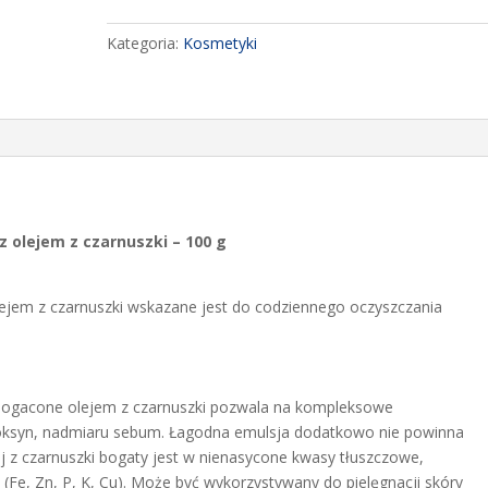
Czarne
mydlo
Kategoria:
Kosmetyki
marokanskie
Savon
Noir
z
olejem
z
czarnuszki
100%
 olejem z czarnuszki – 100 g
Naturalne
-
ejem z czarnuszki wskazane jest do codziennego oczyszczania
100
g
ogacone olejem z czarnuszki pozwala na kompleksowe
toksyn, nadmiaru sebum. Łagodna emulsja dodatkowo nie powinna
j z czarnuszki bogaty jest w nienasycone kwasy tłuszczowe,
y (Fe, Zn, P, K, Cu). Może być wykorzystywany do pielęgnacji skóry