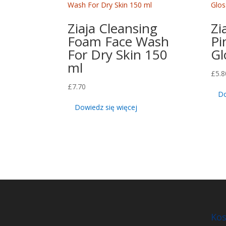
Ziaja Cleansing
Zi
Foam Face Wash
Pi
For Dry Skin 150
Gl
ml
£
5.8
£
7.70
Do
Dowiedz się więcej
Kos