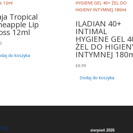
aja Tropical
ILADIAN 40+
neapple Lip
INTIMAL
oss 12ml
HYGIENE GEL 4
0
ŻEL DO HIGIEN
INTYMNEJ 180m
daj do koszyka
£
6.99
Dodaj do koszyka
zyk
sierpień 2026