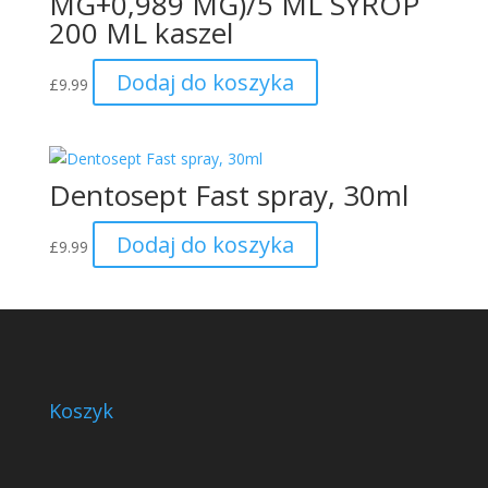
MG+0,989 MG)/5 ML SYROP
200 ML kaszel
Dodaj do koszyka
£
9.99
Dentosept Fast spray, 30ml
Dodaj do koszyka
£
9.99
Koszyk