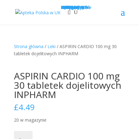
Sklep
Opcje wysyłki
Kategorie
LEKI
SUPLEMENTY
KOSMETYKI
PROMOCJE
Krótka data
Zadaj pytanie
Nowości!
0
£
0.00
Strona główna
/
Leki
/ ASPIRIN CARDIO 100 mg 30
tabletek dojelitowych INPHARM
ASPIRIN CARDIO 100 mg
30 tabletek dojelitowych
INPHARM
£
4.49
20 w magazynie
ilość