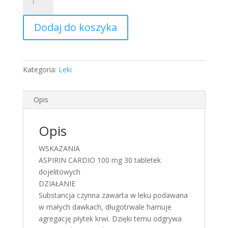
ASPIRIN
CARDIO
Dodaj do koszyka
100
mg
30
tabletek
Kategoria:
Leki
dojelitowych
INPHARM
Opis
Opis
WSKAZANIA
ASPIRIN CARDIO 100 mg 30 tabletek
dojelitowych
DZIAŁANIE
Substancja czynna zawarta w leku podawana
w małych dawkach, długotrwale hamuje
agregację płytek krwi. Dzięki temu odgrywa