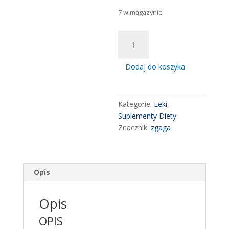
7 w magazynie
ilość
ALUGASTRIN
3
Dodaj do koszyka
FORTE,
TABLETKI,
30
Kategorie:
Leki
,
SZT.
Suplementy Diety
refluks
Znacznik:
zgaga
nadkwasnosc
Opis
Opis
OPIS