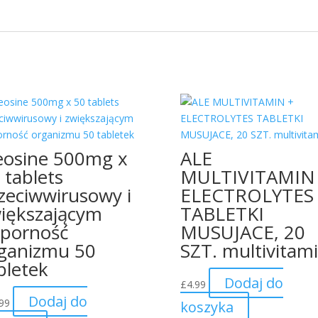
osine 500mg x
ALE
 tablets
MULTIVITAMIN
zeciwwirusowy i
ELECTROLYTES
iększającym
TABLETKI
porność
MUSUJACE, 20
ganizmu 50
SZT. multivitam
bletek
Dodaj do
£
4.99
Dodaj do
99
koszyka