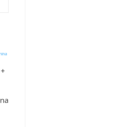
 +
ina