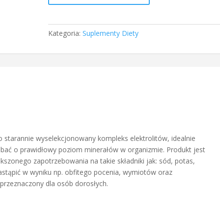
o
smaku
limonki,
Kategoria:
Suplementy Diety
20
tabletek
to starannie wyselekcjonowany kompleks elektrolitów, idealnie
bać o prawidłowy poziom minerałów w organizmie. Produkt jest
szonego zapotrzebowania na takie składniki jak: sód, potas,
nastąpić w wyniku np. obfitego pocenia, wymiotów oraz
 przeznaczony dla osób dorosłych.