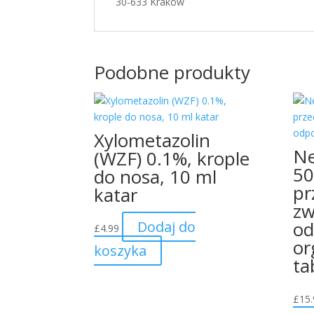
30-633 Kraków
Podobne produkty
Xylometazolin
Ne
(WZF) 0.1%, krople
50
do nosa, 10 ml
pr
katar
zw
od
Dodaj do
£
4.99
or
koszyka
ta
£
15.