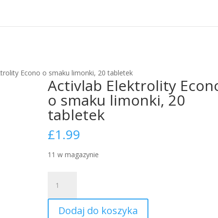
ktrolity Econo o smaku limonki, 20 tabletek
Activlab Elektrolity Econ
o smaku limonki, 20
tabletek
£
1.99
11 w magazynie
ilość
Activlab
Elektrolity
Dodaj do koszyka
Econo